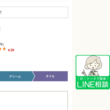
て
件)
4.59