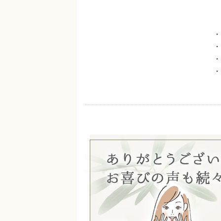
・
・
・
・