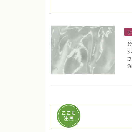
ヒ
分
肌
さ
保