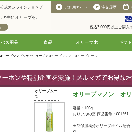
 公式オンラインショップ
ご利用ガイド
注文履歴
しの中にオリーブを。
税込7,000円以上ご購
バス用品
食品
オリーブ木
ギフト
オリーブシンプルケアシリーズ
> オリーブマノン オリーブムース
オリーブムー
オリーブマノン オリ
ス
容量：150g
おりいぶの窓 商品番号：001261
天然保湿成分オリーブオイル配合
料