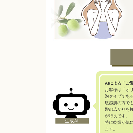
AIによる「ご
お客様は「オ
泡タイプであ
敏感肌の方で
髪の広がりを
が特長です。
特に乾燥が気
ます。