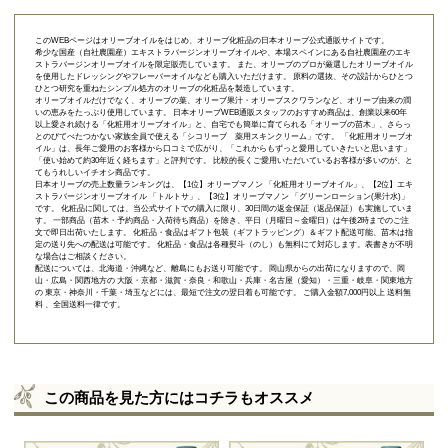
このWEBページはオリーブオイルをはじめ、オリーブ化粧品の日本オリーブ公式通販サイトです。
希少な国産（自社農園産）エキストラバージンオリーブオイルや、本場スペインにある自社農園産のエキ
ストラバージンオリーブオイルを限定販売しています。 また、オリーブのプロが厳選したオリーブオイル
を使用したドレッシングやフレーバーオイルなども購入いただけます。 原料の選抜、その設計からひとつ
ひとつ研究を重ねたシンプル処方のオリーブの化粧品を製造しています。
オリーブオイルだけでなく、オリーブの葉、オリーブ果汁・オリーブスクワランなど、オリーブ由来の潤
いの恵みをたっぷり使用しています。 日本オリーブWEB通販スタッフのおすすめ商品は、創業以来60年
以上愛され続ける「
化粧用オリーブオイル
」と、自宅でも簡単に育てられる「
オリーブの苗木
」、さらっ
とのびてべたつかない家族全員で使える「
シコリーブ 薬用スキンクリーム
」です。 「化粧用オリーブオ
イル」は、長年ご愛用のお客様から口コミで広がり、「これからもずっと愛用していきたいと思います」
「使い始めて約30年近く経ちます」と評判です。 比較的長くご愛用いただいているお客様が多いのが、と
てもうれしいイチオシ商品です。
日本オリーブの売上数量ランキングは、【1位】オリーブマノン 「
化粧用オリーブオイル
」、【2位】
エキ
ストラバージンオリーブオイル 「トルトサ」
、【3位】
オリーブマノン 「グリーンローション(果汁水)」
です。 化粧品に関しては、当公式サイトでの購入に限り、
30日間の返金保証（返品保証）
も実施していま
す。 一部商品（苗木・予約商品・入荷待ち商品）を除き、平日（月曜日～金曜日）は午後2時までのご注
文で即日出荷いたします。 化粧品・食品はギフト包装（ギフトラッピング）＆ギフト配送可能、苗木は指
定の送り先への配送は可能です。 化粧品・食品は各種熨斗（のし）も無料にて対応します。表書きが不明
な場合はご相談ください。
配送については、北海道・沖縄など、離島にもお送り可能です。 岡山県からの出荷になりますので、岡
山・広島・関西地方の 大阪・京都・滋賀・奈良・和歌山・兵庫・名古屋（愛知）・三重・岐阜・関東地方
の 東京・神奈川・千葉・埼玉などには、最短で注文の翌日着も可能です。 ご購入金額7,000円以上 送料無
料 、全国送料一律です。
この商品を見た方にはコチラもオススメ