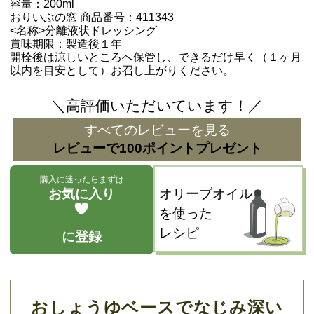
容量：200ml
おりいぶの窓 商品番号：411343
<名称>分離液状ドレッシング
賞味期限：製造後１年
開栓後は涼しいところへ保管し、できるだけ早く（１ヶ月
以内を目安として）お召し上がりください。
＼高評価いただいています！／
すべてのレビューを見る
レビューで100ポイントプレゼント
購入に迷ったらまずは
お気に入り
オリーブオイル
を使った
レシピ
に登録
おしょうゆベースでなじみ深い