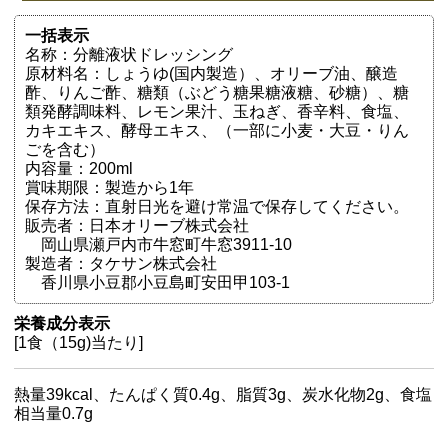
一括表示
名称：分離液状ドレッシング
原材料名：しょうゆ(国内製造）、オリーブ油、醸造
酢、りんご酢、糖類（ぶどう糖果糖液糖、砂糖）、糖
類発酵調味料、レモン果汁、玉ねぎ、香辛料、食塩、
カキエキス、酵母エキス、（一部に小麦・大豆・りん
ごを含む）
内容量：200ml
賞味期限：製造から1年
保存方法：直射日光を避け常温で保存してください。
販売者：日本オリーブ株式会社
岡山県瀬戸内市牛窓町牛窓3911-10
製造者：タケサン株式会社
香川県小豆郡小豆島町安田甲103-1
栄養成分表示
[1食（15g)当たり]
熱量39kcal、たんぱく質0.4g、脂質3g、炭水化物2g、食塩
相当量0.7g