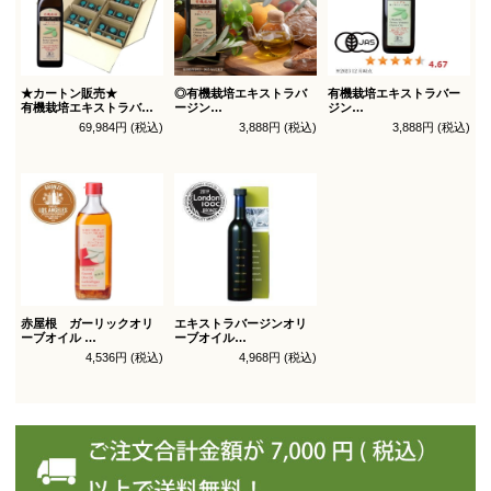
★カートン販売★
◎有機栽培エキストラバ
有機栽培エキストラバー
有機栽培エキストラバー
ージン
ジン
ジン
オリーブオイル ブレンド
オリーブオイル シングル
69,984円 (税込)
3,888円 (税込)
3,888円 (税込)
オリーブオイル ブレンド
450g
450g徳用
180g×36本_送料無料
（有機ＪＡＳ認証）
（有機ＪＡＳ認証）
赤屋根 ガーリックオリ
エキストラバージンオリ
ーブオイル
ーブオイル
450g徳用
トルトサ 450g 1本箱入
4,536円 (税込)
4,968円 (税込)
（スペイン自社農園産）