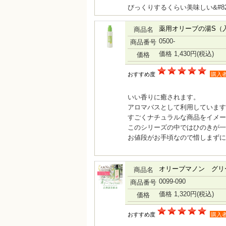
びっくりするくらい美味しい&#82
薬用オリーブの湯S（
商品名
0500-
商品番号
価格 1,430円
(税込)
価格
おすすめ度
購入
いい香りに癒されます。
アロマバスとして利用しています
すごくナチュラルな商品をイメー
このシリーズの中ではひのきが一
お値段がお手頃なので惜しまずに
オリーブマノン グリ
商品名
0099-090
商品番号
価格 1,320円
(税込)
価格
おすすめ度
購入