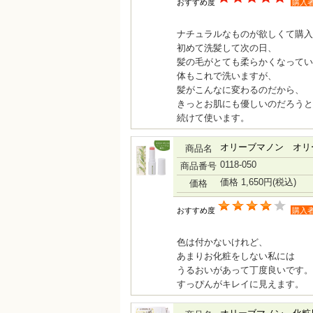
おすすめ度
購入
ナチュラルなものが欲しくて購入
初めて洗髪して次の日、
髪の毛がとても柔らかくなってい
体もこれで洗いますが、
髪がこんなに変わるのだから、
きっとお肌にも優しいのだろうと
続けて使います。
オリーブマノン オリ
商品名
0118-050
商品番号
価格 1,650円
(税込)
価格
おすすめ度
購入
色は付かないけれど、
あまりお化粧をしない私には
うるおいがあって丁度良いです。
すっぴんがキレイに見えます。