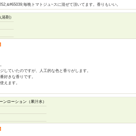
52;&#65039;毎晩トマトジュ~スに混ぜて頂いてます。香りもいい。
入浴剤）
者
。
ジしていたのですが、人工的な色と香りがします。
番好きな香りです。
使えます。
ーンローション（果汁水）
者