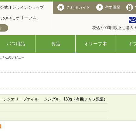
 公式オンラインショップ
ご利用ガイド
注文履歴
しの中にオリーブを。
税込7,000円以上ご購
バス用品
食品
オリーブ木
ギ
んさんのレビュー
ージンオリーブオイル シングル 180g（有機ＪＡＳ認証）
者