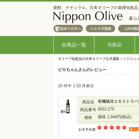
新鮮、ナチュラル。日本オリーブの基礎化粧品
暮ら
化粧品
全商品一覧
オリーブ化粧品の日本オリーブ公式通販
> ピロちゃ
ピロちゃんさんのレビュー
10 件中 1-10 件表示
有機栽培エキストラバ
商品名
0022-270
商品番号
価格 1,944円
(税込)
価格
おすすめ度
購入