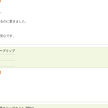
者
。
るのに驚きました。
安心です。
ーブリップ
者