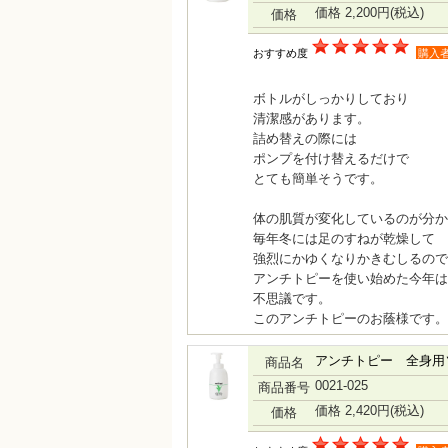
価格 2,200円
(税込)
価格
おすすめ度
購入
ボトルがしっかりしており
清潔感があります。
詰め替えの際には
ポンプを付け替えるだけで
とても簡単そうです。
体の肌質が変化しているのが分か
毎年冬には足のすねが乾燥して
強烈にかゆくなりかきむしるので
アンチトピーを使い始めた今年は
不思議です。
このアンチトピーのお蔭様です。
アンチトピー 全身用ソー
商品名
0021-025
商品番号
価格 2,420円
(税込)
価格