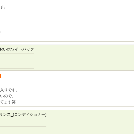
す。
。
おいホワイトパック
者
入りです。
いので、
てます笑
ンス_(コンディショナー)