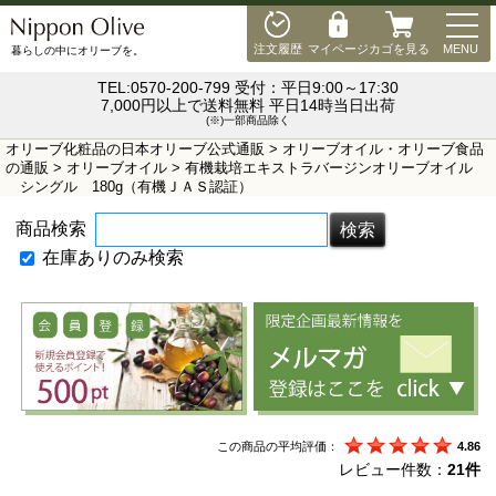
MEN
注文履歴
マイページ
カゴを見る
MENU
暮らしの中にオリーブを。
TEL:0570-200-799 受付：平日9:00～17:30
7,000円以上で送料無料 平日14時当日出荷
(※)一部商品除く
オリーブ化粧品の日本オリーブ公式通販
>
オリーブオイル・オリーブ食品
の通販
>
オリーブオイル
> 有機栽培エキストラバージンオリーブオイル
シングル 180g（有機ＪＡＳ認証）
商品検索
在庫ありのみ検索
この商品の平均評価：
4.86
レビュー件数：
21件