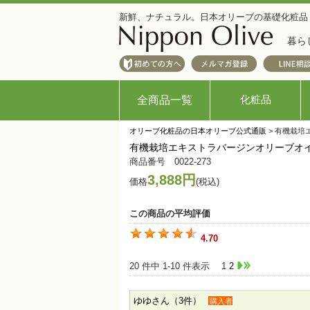
新鮮、ナチュラル。日本オリーブの基礎化粧品
暮ら
化粧品
全商品一覧
オリーブ化粧品の日本オリーブ公式通販
> 有機栽培
有機栽培エキストラバージンオリーブオイル
商品番号 0022-273
3,888円
価格
(税込)
この商品の平均評価
4.70
20 件中 1-10 件表示
1
2
ゆゆさん（3件）
購入者