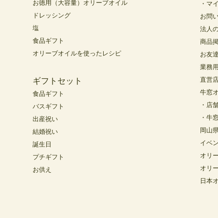
お徳用（大容量）オリーブオイル
・マ
ドレッシング
お問
塩
法人
食品ギフト
商品
オリーブオイルを使ったレシピ
お友
業務
直営
ギフトセット
牛窓
食品ギフト
・店
バスギフト
・牛
出産祝い
岡山
結婚祝い
イベ
誕生日
オリ
プチギフト
オリ
お供え
日本