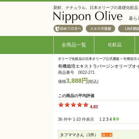
新鮮、ナチュラル。日本オリーブの基礎化粧品
暮ら
化粧品
全商品一覧
オリーブ化粧品の日本オリーブ公式通販
> 有機栽培
有機栽培エキストラバージンオリーブオイル
商品番号 0022-271
3,888円
価格
(税込)
この商品の平均評価
4.83
36 件中 1-10 件表示
1
2
3
4
タフママさん（1件）
購入者