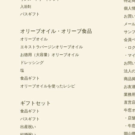
特定
入浴剤
個人
バスギフト
お買
メー
オリーブオイル・オリーブ食品
サン
オリーブオイル
会員
エキストラバージンオリーブオイル
・ロ
お徳用（大容量）オリーブオイル
・マ
ドレッシング
お問
塩
法人
食品ギフト
商品
オリーブオイルを使ったレシピ
お友
業務
直営
ギフトセット
牛窓
食品ギフト
・店
バスギフト
・牛
出産祝い
岡山
結婚祝い