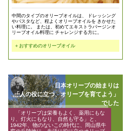
中間のタイプのオリーブオイルは、 ドレッシング
やパスタなど、程よくオリーブオイルを きかせた
い料理に。 または、初めてエキストラバージンオ
リーブオイル料理に チャレンジする方に。
+ おすすめのオリーブオイル
エキストラバージン
オリーブオイル
トルトサ
ご購入はこちら
日本オリーブの始まりは
「人の役に立つ、オリーブを育てよう」
でした
「オリーブは栄養もよく、薬用にもな
り、灯火にもなり、自然も守る」と、
1942年、物のないこの時代に、岡山県牛