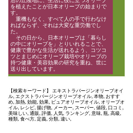
窓の丘陵地に、生活に役に立つオリーブ
を植えたことが日本オリーブの始まりで
す。
重機もなく、すべて人の手で行わなけ
ればならず、それは大変な重労働でし
た。
その日から、日本オリーブは「暮らし
の中にオリーブを」とりいれることで、
健康で豊かな生活が送れるよう、コツコ
ツとまじめにオリーブ栽培やオリーブの
持つ健康・美容効果の研究を重ね、世に
送り出しています。
【検索キーワード】 エキストラバージンオリーブオイ
ル, エクストラバージンオリーブオイル, 本物, おすす
め, 加熱, 効能, 効果, ピュアオリーブオイル, オリーブオ
イル, レシピ, 揚げ物, メーカー, スーパー, 値段, 口コミ,
美味しい, 通販, 評価, 人気, ランキング, 意味, 瓶, 高級,
種類, 食べ方, 定義, 分類, 違い,