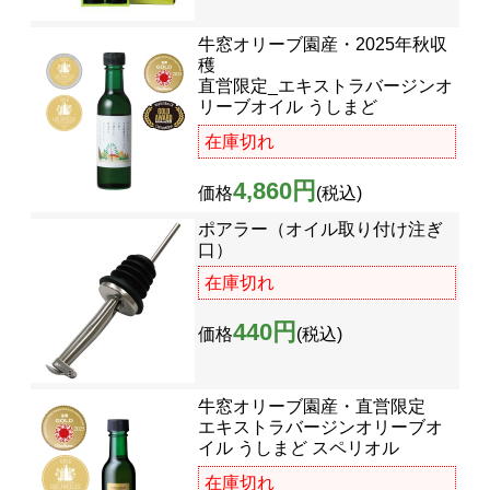
牛窓オリーブ園産・2025年秋収
穫
直営限定_エキストラバージンオ
リーブオイル うしまど
在庫切れ
4,860円
価格
(税込)
ポアラー（オイル取り付け注ぎ
口）
在庫切れ
440円
価格
(税込)
牛窓オリーブ園産・直営限定
エキストラバージンオリーブオ
イル うしまど スペリオル
在庫切れ