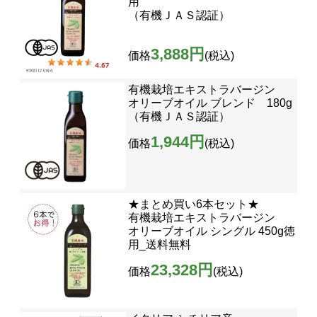
用
（有機ＪＡＳ認証）
3,888円
価格
(税込)
有機栽培エキストラバージン
オリーブオイル ブレンド 180g
（有機ＪＡＳ認証）
1,944円
価格
(税込)
★まとめ買い6本セット★
有機栽培エキストラバージン
オリーブオイル シングル 450g徳
用_送料無料
23,328円
価格
(税込)