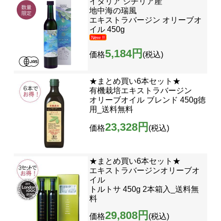
イタリア シチリア産
地中海の瑞風
エキストラバージン オリーブオ
イル 450g
5,184円
価格
(税込)
★まとめ買い6本セット★
有機栽培エキストラバージン
オリーブオイル ブレンド 450g徳
用_送料無料
23,328円
価格
(税込)
★まとめ買い6本セット★
エキストラバージンオリーブオ
イル
トルトサ 450g 2本箱入_送料無
料
29,808円
価格
(税込)