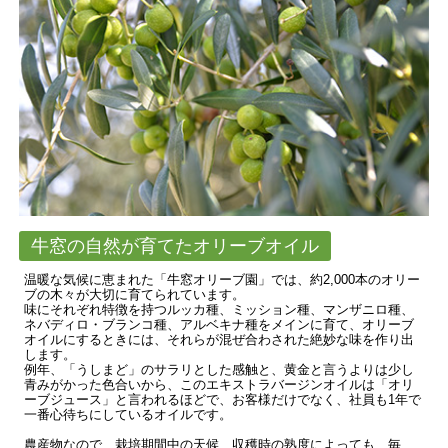
牛窓の自然が育てたオリーブオイル
温暖な気候に恵まれた「牛窓オリーブ園」では、約2,000本のオリー
ブの木々が大切に育てられています。
味にそれぞれ特徴を持つルッカ種、ミッション種、マンザニロ種、
ネバディロ・ブランコ種、アルベキナ種をメインに育て、オリーブ
オイルにするときには、それらが混ぜ合わされた絶妙な味を作り出
します。
例年、「うしまど」のサラリとした感触と、黄金と言うよりは少し
青みがかった色合いから、このエキストラバージンオイルは「オリ
ーブジュース」と言われるほどで、お客様だけでなく、社員も1年で
一番心待ちにしているオイルです。
農産物なので、栽培期間中の天候、収穫時の熟度によっても、毎