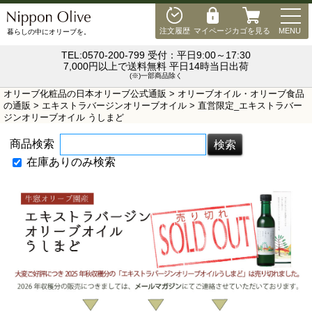
MEN
注文履歴
マイページ
カゴを見る
MENU
暮らしの中にオリーブを。
TEL:0570-200-799 受付：平日9:00～17:30
7,000円以上で送料無料 平日14時当日出荷
(※)一部商品除く
オリーブ化粧品の日本オリーブ公式通販
>
オリーブオイル・オリーブ食品
の通販
>
エキストラバージンオリーブオイル
> 直営限定_エキストラバー
ジンオリーブオイル うしまど
商品検索
在庫ありのみ検索