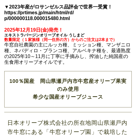
▼2023年産がロサンゼルス品評会で世界一受賞！
https://prtimes.jp/main/html/rd/
p/000000118.000015480.html
2025年12月19日(金)発売！
エキストラバージンオリーブオイル うしまど
数量限定（１家族様（同一住所の方）からのご注文は2本まで）
牛窓自社農園の主にルッカ種、ミッション種、マンザニロ
種、ネバディロ・ブランコ種、アルベキナ種を、最適熟度
の2025年10～11月に丁寧に手摘みし、搾油した純国産の
生食用オリーブオイルです。
100％国産 岡山県瀬戸内市牛窓産オリーブ果実
のみ使用
希少な国産オリーブジュース
日本オリーブ株式会社の所在地岡山県瀬戸内
市牛窓にある「牛窓オリーブ園」で栽培した