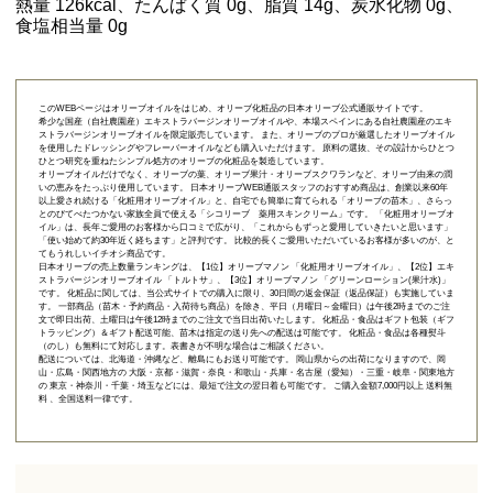
熱量 126kcal、たんぱく質 0g、脂質 14g、炭水化物 0g、
食塩相当量 0g
このWEBページはオリーブオイルをはじめ、オリーブ化粧品の日本オリーブ公式通販サイトです。
希少な国産（自社農園産）エキストラバージンオリーブオイルや、本場スペインにある自社農園産のエキ
ストラバージンオリーブオイルを限定販売しています。 また、オリーブのプロが厳選したオリーブオイル
を使用したドレッシングやフレーバーオイルなども購入いただけます。 原料の選抜、その設計からひとつ
ひとつ研究を重ねたシンプル処方のオリーブの化粧品を製造しています。
オリーブオイルだけでなく、オリーブの葉、オリーブ果汁・オリーブスクワランなど、オリーブ由来の潤
いの恵みをたっぷり使用しています。 日本オリーブWEB通販スタッフのおすすめ商品は、創業以来60年
以上愛され続ける「
化粧用オリーブオイル
」と、自宅でも簡単に育てられる「
オリーブの苗木
」、さらっ
とのびてべたつかない家族全員で使える「
シコリーブ 薬用スキンクリーム
」です。 「化粧用オリーブオ
イル」は、長年ご愛用のお客様から口コミで広がり、「これからもずっと愛用していきたいと思います」
「使い始めて約30年近く経ちます」と評判です。 比較的長くご愛用いただいているお客様が多いのが、と
てもうれしいイチオシ商品です。
日本オリーブの売上数量ランキングは、【1位】オリーブマノン 「
化粧用オリーブオイル
」、【2位】
エキ
ストラバージンオリーブオイル 「トルトサ」
、【3位】
オリーブマノン 「グリーンローション(果汁水)」
です。 化粧品に関しては、当公式サイトでの購入に限り、
30日間の返金保証（返品保証）
も実施していま
す。 一部商品（苗木・予約商品・入荷待ち商品）を除き、平日（月曜日～金曜日）は午後2時までのご注
文で即日出荷、土曜日は午後12時までのご注文で当日出荷いたします。 化粧品・食品はギフト包装（ギフ
トラッピング）＆ギフト配送可能、苗木は指定の送り先への配送は可能です。 化粧品・食品は各種熨斗
（のし）も無料にて対応します。表書きが不明な場合はご相談ください。
配送については、北海道・沖縄など、離島にもお送り可能です。 岡山県からの出荷になりますので、岡
山・広島・関西地方の 大阪・京都・滋賀・奈良・和歌山・兵庫・名古屋（愛知）・三重・岐阜・関東地方
の 東京・神奈川・千葉・埼玉などには、最短で注文の翌日着も可能です。 ご購入金額7,000円以上 送料無
料 、全国送料一律です。