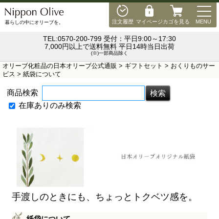
MEN
注文履歴
マイページ
カゴを見る
MENU
暮らしの中にオリーブを。
TEL:0570-200-799 受付：平日9:00～17:30
7,000円以上で送料無料 平日14時当日出荷
(※)一部商品除く
オリーブ化粧品の日本オリーブ公式通販
>
ギフトセット
>
おくりものサー
ビス
> 紙袋について
商品検索
在庫ありのみ検索
手渡しのときにも、ちょっとトクベツ感を。
紙袋について