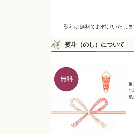
熨斗は無料でお付けいたしま
熨斗（のし）について
当
包
紙