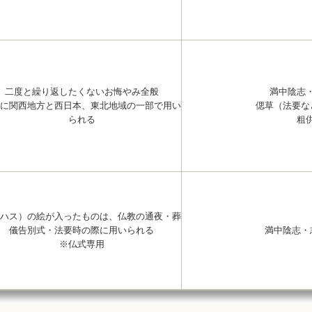
二度と繰り返したくないお悔やみ全般
満中陰志
に関西地方と西日本、東北地域の一部で用い
偲草（法要な
られる
粗
ハス）の絵が入ったものは、仏教の通夜・葬
儀告別式・法要時の際に用いられる
満中陰志・
※仏式専用