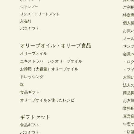
シャンプー
ご利
リンス・トリートメント
特定
入浴剤
個人
バスギフト
お買
メー
オリーブオイル・オリーブ食品
サン
オリーブオイル
会員
エキストラバージンオリーブオイル
・ロ
お徳用（大容量）オリーブオイル
・マ
ドレッシング
お問
塩
法人
食品ギフト
商品
オリーブオイルを使ったレシピ
お友
業務
直営
ギフトセット
牛窓
食品ギフト
・店
バスギフト