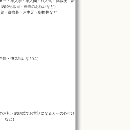
五三・卒入学・卒入園・成人式・就職祝・新
・結婚記念日・長寿のお祝いなど）
年賀・御歳暮・お中元・御挨拶など
全快・快気祝いなどに）
のお礼・結婚式でお世話になる人への心付け
など）