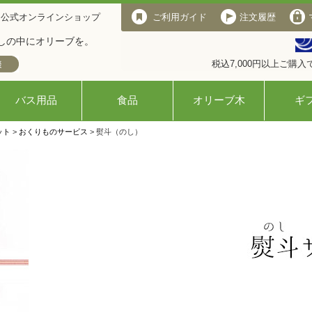
 公式オンラインショップ
ご利用ガイド
注文履歴
しの中にオリーブを。
税込7,000円以上ご購
バス用品
食品
オリーブ木
ギ
ット
>
おくりものサービス
> 熨斗（のし）