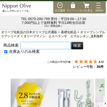
MEN
注文履歴
マイページ
カゴを見る
MENU
暮らしの中にオリーブを。
TEL:0570-200-799 受付：平日9:00～17:30
7,000円以上で送料無料 平日14時当日出荷
(※)一部商品除く
オリーブ化粧品の日本オリーブ公式通販
>
基礎化粧品
>
オリーブシンプル
ケアシリーズ
> オリーブマノン エスペランサ エマルシオン_送料無料
商品検索
在庫ありのみ検索
この商品の平均評価：
4.72
レビュー件数：
36件