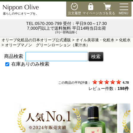
MEN
注文履歴
マイページ
カゴを見る
MENU
暮らしの中にオリーブを。
TEL:0570-200-799 受付：平日9:00～17:30
7,000円以上で送料無料 平日14時当日出荷
(※)一部商品除く
オリーブ化粧品の日本オリーブ公式通販
>
オイル美容液・化粧水
>
化粧水
> オリーブマノン グリーンローション（果汁水）
商品検索
在庫ありのみ検索
この商品の平均評価：
4.78
レビュー件数：
198件