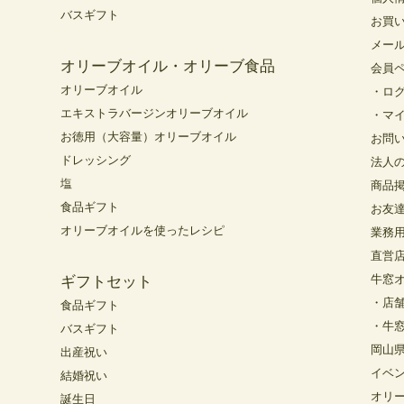
バスギフト
お買
メー
オリーブオイル・オリーブ食品
会員
オリーブオイル
・ロ
エキストラバージンオリーブオイル
・マ
お徳用（大容量）オリーブオイル
お問
ドレッシング
法人
塩
商品
食品ギフト
お友
オリーブオイルを使ったレシピ
業務
直営
牛窓
ギフトセット
・店
食品ギフト
・牛
バスギフト
岡山
出産祝い
イベ
結婚祝い
オリ
誕生日