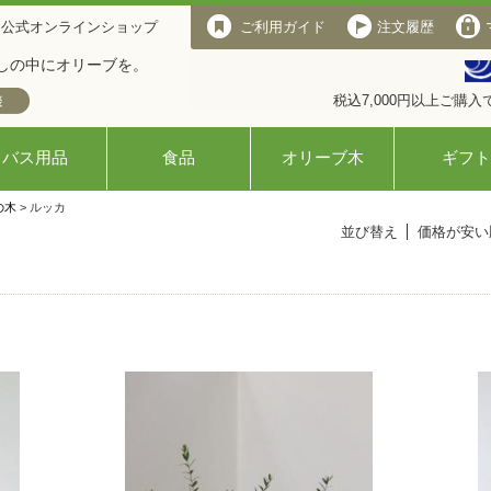
 公式オンラインショップ
ご利用ガイド
注文履歴
しの中にオリーブを。
税込7,000円以上ご購
バス用品
食品
オリーブ木
ギフト
の木
> ルッカ
並び替え
価格が安い