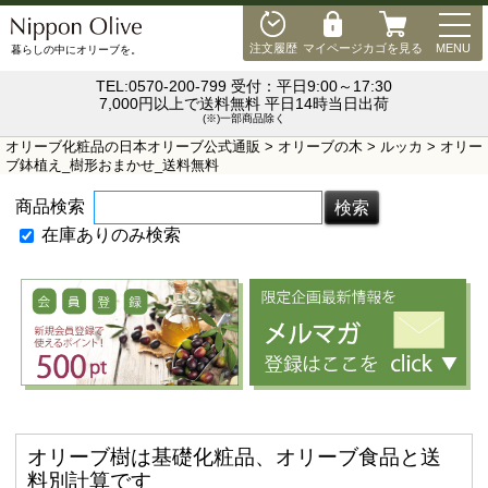
MEN
注文履歴
マイページ
カゴを見る
MENU
暮らしの中にオリーブを。
TEL:0570-200-799 受付：平日9:00～17:30
7,000円以上で送料無料 平日14時当日出荷
(※)一部商品除く
オリーブ化粧品の日本オリーブ公式通販
>
オリーブの木
>
ルッカ
> オリー
ブ鉢植え_樹形おまかせ_送料無料
商品検索
在庫ありのみ検索
オリーブ樹は基礎化粧品、オリーブ食品と送
料別計算です