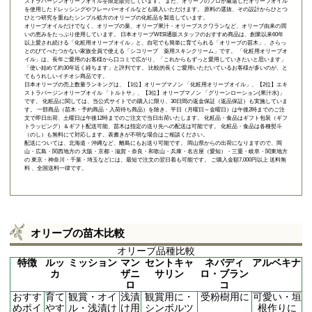
ストラバージンオリーブオイルを限定販売しています。 また、オリーブのプロが厳選したオリーブオイル
を使用したドレッシングやフレーバーオイルなども購入いただけます。 原料の選抜、その設計からひとつ
ひとつ研究を重ねたシンプル処方のオリーブの化粧品を製造しています。
オリーブオイルだけでなく、オリーブの葉、オリーブ果汁・オリーブスクワランなど、オリーブ由来の潤
いの恵みをたっぷり使用しています。 日本オリーブWEB通販スタッフのおすすめ商品は、創業以来60年
以上愛され続ける「
化粧用オリーブオイル
」と、自宅でも簡単に育てられる「
オリーブの苗木
」、さらっ
とのびてべたつかない家族全員で使える「
シコリーブ 薬用スキンクリーム
」です。 「化粧用オリーブオ
イル」は、長年ご愛用のお客様から口コミで広がり、「これからもずっと愛用していきたいと思います」
「使い始めて約30年近く経ちます」と評判です。 比較的長くご愛用いただいているお客様が多いのが、と
てもうれしいイチオシ商品です。
日本オリーブの売上数量ランキングは、【1位】オリーブマノン 「
化粧用オリーブオイル
」、【2位】
エキ
ストラバージンオリーブオイル 「トルトサ」
、【3位】
オリーブマノン 「グリーンローション(果汁水)」
です。 化粧品に関しては、当公式サイトでの購入に限り、
30日間の返金保証（返品保証）
も実施していま
す。 一部商品（苗木・予約商品・入荷待ち商品）を除き、平日（月曜日～金曜日）は午後2時までのご注
文で即日出荷、土曜日は午後12時までのご注文で当日出荷いたします。 化粧品・食品はギフト包装（ギフ
トラッピング）＆ギフト配送可能、苗木は指定の送り先への配送は可能です。 化粧品・食品は各種熨斗
（のし）も無料にて対応します。表書きが不明な場合はご相談ください。
配送については、北海道・沖縄など、離島にもお送り可能です。 岡山県からの出荷になりますので、岡
山・広島・関西地方の 大阪・京都・滋賀・奈良・和歌山・兵庫・名古屋（愛知）・三重・岐阜・関東地方
の 東京・神奈川・千葉・埼玉などには、最短で注文の翌日着も可能です。 ご購入金額7,000円以上 送料無
料 、全国送料一律です。
オリーブの苗木比較
オリーブ品種比較
特徴
ルッ
ミッション
マン
セントキャ
ネバディ
アルベキナ
カ
ザニ
サリン
ロ・ブラン
ロ
コ
おすす
育て
観賞・オイ
浅漬
観賞用に・
受粉樹用に
可愛い・垣
めポイ
やす
ル・浅漬け
け用
シンボルツ
根作りに