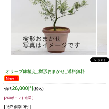
オリーブ鉢植え_樹形おまかせ_送料無料
26,000円
価格
(税込)
[260ポイント進呈 ]
[ 送料個別 0円 ]