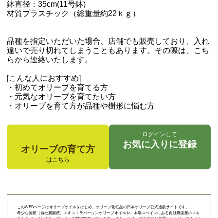
鉢直径：35cm(11号鉢)
材質プラスチック（総重量約22ｋｇ）
品種を指定いただいた場合、店舗でも販売しており、入れ
違いで売り切れてしまうこともあります。その際は、こち
らから連絡いたします。
[こんな人におすすめ]
・初めてオリーブを育てる方
・元気なオリーブを育てたい方
・オリーブを育て方が品種や樹形に悩む方
ログインして
お気に入りに登録
オリーブの育て方
はこちら
このWEBページはオリーブオイルをはじめ、オリーブ化粧品の日本オリーブ公式通販サイトです。
希少な国産（自社農園産）エキストラバージンオリーブオイルや、本場スペインにある自社農園産のエキ