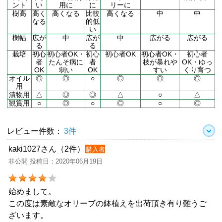
ント
い
用に
に
リーに
樹高
高く
高くなる
比較
高くなる
中
中
なる
的低
い
樹幅
広が
中
広が
中
広がる
広がる
る
る
栽培
初心
初心者OK・
初心
初心者OK
初心者OK・
初心者
者
たんそ病に
者
枝が暴れや
OK・ゆっ
OK
弱い
OK
すい
くり育つ
オイル
◎
◎
○
◎
◎
◎
用
漬物用
△
◎
◎
△
○
△
観賞用
○
◎
○
◎
○
◎
レビュー件数：
3件
kaki1027さん（2件）
購入者
非公開 投稿日：2020年06月19日
始めまして。
この度は素敵なオリーブの鉢植えを出荷頂き有り難うご
ざいます。