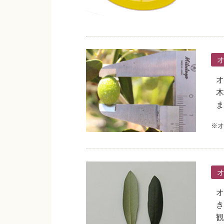
オ
木
ま
※オ
オ
き
観