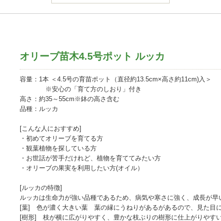
オリーブ苗木4.5号ポット ルッカ
容量：1本 ＜4.5号の育苗ポット（直径約13.5cm×高さ約11cm)入＞
※安心の「育て方のしおり」付き
高さ：約35～55cm※鉢の高さ含む
品種：ルッカ
[こんな人におすすめ]
・初めてオリーブを育てる方
・観葉植物を探している方
・お世話が苦手だけれど、植物を育ててみたい方
・オリーブの果実を利用したい方(オイル）
[ルッカの特徴]
ルッカは生命力が強い品種であるため、病気や寒さに強く、成長が早
[葉] 色が濃く大きい葉 葉の縁にうねりがあるがあるので、見た目
[樹形] 枝が横に広がりやすく、豊かな枝ぶりの樹形に仕上がりやす