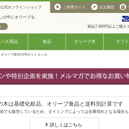
 公式オンラインショップ
ご利用ガイド
注文履歴
しの中にオリーブを。
税込7,000円以上ご購
バス用品
食品
オリーブ木
ギフト
> オリーブ苗木4.5号ポット ルッカ
の木は基礎化粧品、オリーブ食品と送料別計算です
頭でも販売しているため、タイミングによっては在庫切れとなる場合も
詳しくはこちら