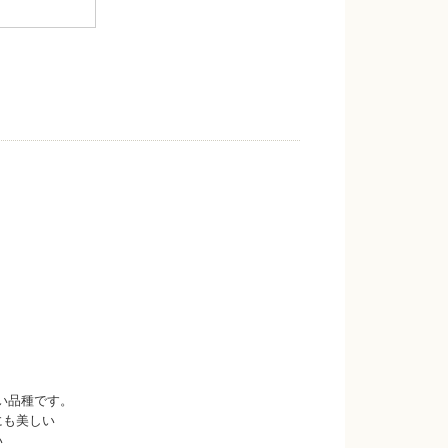
い品種です。
にも美しい
い