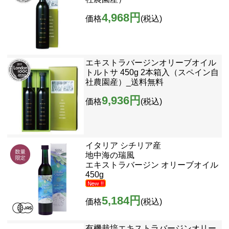
4,968円
価格
(税込)
エキストラバージンオリーブオイル
トルトサ 450g 2本箱入（スペイン自
社農園産）_送料無料
9,936円
価格
(税込)
イタリア シチリア産
地中海の瑞風
エキストラバージン オリーブオイル
450g
5,184円
価格
(税込)
有機栽培エキストラバージンオリー