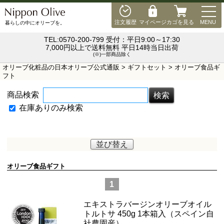
MEN
注文履歴
マイページ
カゴを見る
MENU
暮らしの中にオリーブを。
TEL:0570-200-799 受付：平日9:00～17:30
7,000円以上で送料無料 平日14時当日出荷
(※)一部商品除く
オリーブ化粧品の日本オリーブ公式通販
>
ギフトセット
> オリーブ食品ギ
フト
商品検索
在庫ありのみ検索
並び替え
オリーブ食品ギフト
1
エキストラバージンオリーブオイル
トルトサ 450g 1本箱入（スペイン自
社農園産）