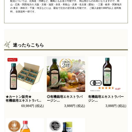
配送については、北海道・沖縄など、離島にもお送り可能です。 岡山県からの出荷になりますので、岡
山・広島・関西地方の 大阪・京都・滋賀・奈良・和歌山・兵庫・名古屋（愛知）・三重・岐阜・関東地方
の 東京・神奈川・千葉・埼玉などには、最短で注文の翌日着も可能です。 ご購入金額7,000円以上 送料無
料 、全国送料一律です。
迷ったらこちら
★カートン販売★
◎有機栽培エキストラバ
有機栽培エキストラバー
有機栽培エキストラバー
ージン
ジン
ジン
オリーブオイル ブレンド
オリーブオイル シングル
69,984円 (税込)
3,888円 (税込)
3,888円 (税込)
オリーブオイル ブレンド
450g
450g徳用
180g×36本_送料無料
（有機ＪＡＳ認証）
（有機ＪＡＳ認証）