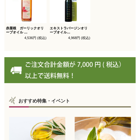
赤屋根 ガーリックオリ
エキストラバージンオリ
ーブオイル
ーブオイル
450g徳用
トルトサ 450g 1本箱入
4,536円 (税込)
4,968円 (税込)
（スペイン自社農園産）