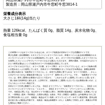
製造所：岡山県瀬戸内市牛窓町牛窓3814-1
栄養成分表示
大さじ1杯(14g)当たり
熱量 126kcal、たんぱく質 0g、脂質 14g、炭水化物 0g、
食塩相当量 0g
このWEBページはオリーブオイルをはじめ、オリーブ化粧品の日本オリーブ公式通販サイトです。
希少な国産（自社農園産）エキストラバージンオリーブオイルや、本場スペインにある自社農園産のエキ
ストラバージンオリーブオイルを限定販売しています。 また、オリーブのプロが厳選したオリーブオイル
を使用したドレッシングやフレーバーオイルなども購入いただけます。 原料の選抜、その設計からひとつ
ひとつ研究を重ねたシンプル処方のオリーブの化粧品を製造しています。
オリーブオイルだけでなく、オリーブの葉、オリーブ果汁・オリーブスクワランなど、オリーブ由来の潤
いの恵みをたっぷり使用しています。 日本オリーブWEB通販スタッフのおすすめ商品は、創業以来60年
以上愛され続ける「
化粧用オリーブオイル
」と、自宅でも簡単に育てられる「
オリーブの苗木
」、さらっ
とのびてべたつかない家族全員で使える「
シコリーブ 薬用スキンクリーム
」です。 「化粧用オリーブオ
イル」は、長年ご愛用のお客様から口コミで広がり、「これからもずっと愛用していきたいと思います」
「使い始めて約30年近く経ちます」と評判です。 比較的長くご愛用いただいているお客様が多いのが、と
てもうれしいイチオシ商品です。
日本オリーブの売上数量ランキングは、【1位】オリーブマノン 「
化粧用オリーブオイル
」、【2位】
エキ
ストラバージンオリーブオイル 「トルトサ」
、【3位】
オリーブマノン 「グリーンローション(果汁水)」
です。 化粧品に関しては、当公式サイトでの購入に限り、
30日間の返金保証（返品保証）
も実施していま
す。 一部商品（苗木・予約商品・入荷待ち商品）を除き、平日（月曜日～金曜日）は午後2時までのご注
文で即日出荷いたします。 化粧品・食品はギフト包装（ギフトラッピング）＆ギフト配送可能、苗木は指
定の送り先への配送は可能です。 化粧品・食品は各種熨斗（のし）も無料にて対応します。表書きが不明
な場合はご相談ください。