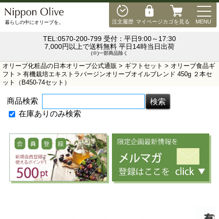
MEN
注文履歴
マイページ
カゴを見る
MENU
暮らしの中にオリーブを。
TEL:0570-200-799 受付：平日9:00～17:30
7,000円以上で送料無料 平日14時当日出荷
(※)一部商品除く
オリーブ化粧品の日本オリーブ公式通販
>
ギフトセット
>
オリーブ食品ギ
フト
> 有機栽培エキストラバージンオリーブオイルブレンド 450g ２本セ
ット（B450-74セット）
商品検索
在庫ありのみ検索