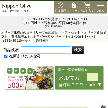
MEN
注文履歴
マイページ
カゴを見る
MENU
暮らしの中にオリーブを。
TEL:0570-200-799 受付：平日9:00～17:30
7,000円以上で送料無料 平日14時当日出荷
(※)一部商品除く
オリーブ化粧品の日本オリーブ公式通販
>
ギフトセット
>
オリーブ食品ギ
フト
> 有機栽培エキストラバージンオリーブオイル450g３本セット
（BSB450-110セット）_送料無料
商品検索
在庫ありのみ検索