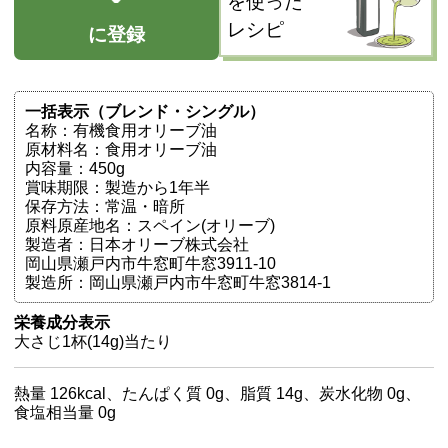
を使った
レシピ
に登録
一括表示（ブレンド・シングル）
名称：有機食用オリーブ油
原材料名：食用オリーブ油
内容量：450g
賞味期限：製造から1年半
保存方法：常温・暗所
原料原産地名：スペイン(オリーブ)
製造者：日本オリーブ株式会社
岡山県瀬戸内市牛窓町牛窓3911-10
製造所：岡山県瀬戸内市牛窓町牛窓3814-1
栄養成分表示
大さじ1杯(14g)当たり
熱量 126kcal、たんぱく質 0g、脂質 14g、炭水化物 0g、
食塩相当量 0g