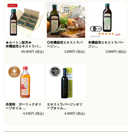
★カートン販売★
◎有機栽培エキストラバ
有機栽培エキストラバー
有機栽培エキストラバー
ージン
ジン
ジン
オリーブオイル ブレンド
オリーブオイル シングル
69,984円 (税込)
3,888円 (税込)
3,888円 (税込)
オリーブオイル ブレンド
450g
450g徳用
180g×36本_送料無料
（有機ＪＡＳ認証）
（有機ＪＡＳ認証）
赤屋根 ガーリックオリ
エキストラバージンオリ
ーブオイル
ーブオイル
450g徳用
トルトサ 450g 1本箱入
4,536円 (税込)
4,968円 (税込)
（スペイン自社農園産）