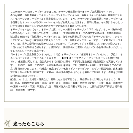
このWEBページはオリーブオイルをはじめ、オリーブ化粧品の日本オリーブ公式通販サイトです。
希少な国産（自社農園産）エキストラバージンオリーブオイルや、本場スペインにある自社農園産のエキ
ストラバージンオリーブオイルを限定販売しています。 また、オリーブのプロが厳選したオリーブオイル
を使用したドレッシングやフレーバーオイルなども購入いただけます。 原料の選抜、その設計からひとつ
ひとつ研究を重ねたシンプル処方のオリーブの化粧品を製造しています。
オリーブオイルだけでなく、オリーブの葉、オリーブ果汁・オリーブスクワランなど、オリーブ由来の潤
いの恵みをたっぷり使用しています。 日本オリーブWEB通販スタッフのおすすめ商品は、創業以来60年
以上愛され続ける「
化粧用オリーブオイル
」と、自宅でも簡単に育てられる「
オリーブの苗木
」、さらっ
とのびてべたつかない家族全員で使える「
シコリーブ 薬用スキンクリーム
」です。 「化粧用オリーブオ
イル」は、長年ご愛用のお客様から口コミで広がり、「これからもずっと愛用していきたいと思います」
「使い始めて約30年近く経ちます」と評判です。 比較的長くご愛用いただいているお客様が多いのが、と
てもうれしいイチオシ商品です。
日本オリーブの売上数量ランキングは、【1位】オリーブマノン 「
化粧用オリーブオイル
」、【2位】
エキ
ストラバージンオリーブオイル 「トルトサ」
、【3位】
オリーブマノン 「グリーンローション(果汁水)」
です。 化粧品に関しては、当公式サイトでの購入に限り、
30日間の返金保証（返品保証）
も実施していま
す。 一部商品（苗木・予約商品・入荷待ち商品）を除き、平日（月曜日～金曜日）は午後2時までのご注
文で即日出荷いたします。 化粧品・食品はギフト包装（ギフトラッピング）＆ギフト配送可能、苗木は指
定の送り先への配送は可能です。 化粧品・食品は各種熨斗（のし）も無料にて対応します。表書きが不明
な場合はご相談ください。
配送については、北海道・沖縄など、離島にもお送り可能です。 岡山県からの出荷になりますので、岡
山・広島・関西地方の 大阪・京都・滋賀・奈良・和歌山・兵庫・名古屋（愛知）・三重・岐阜・関東地方
の 東京・神奈川・千葉・埼玉などには、最短で注文の翌日着も可能です。 ご購入金額7,000円以上 送料無
料 、全国送料一律です。
迷ったらこちら