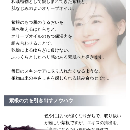
和漢植物として親しまれてきた紫根と、
肌なじみのよいオリーブオイル。
紫根のもつ肌のうるおいを
保ち整えるはたらきと、
オリーブオイルのもつ保湿力を
組み合わせることで、
乾燥によるゆらぎに負けない、
ふっくらとしたハリ感のある素肌へと導きます。
毎日のスキンケアに取り入れたくなるような、
植物由来のやさしさを感じられる組み合わせです。
紫根の力を引き出すノウハウ
色やにおいが強くなりがちで、取り扱い
が難しい紫根ですが、エキスの抽出を、
「高温にならない穏やかな条件で