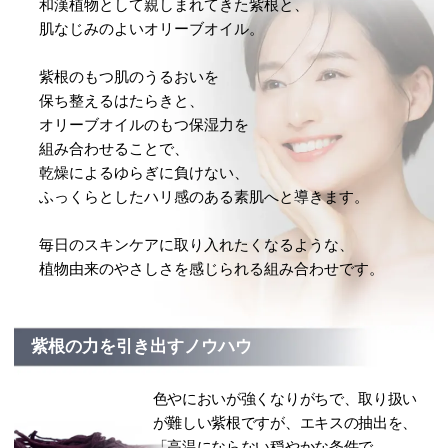
和漢植物として親しまれてきた紫根と、
肌なじみのよいオリーブオイル。
紫根のもつ肌のうるおいを
保ち整えるはたらきと、
オリーブオイルのもつ保湿力を
組み合わせることで、
乾燥によるゆらぎに負けない、
ふっくらとしたハリ感のある素肌へと導きます。
毎日のスキンケアに取り入れたくなるような、
植物由来のやさしさを感じられる組み合わせです。
紫根の力を引き出すノウハウ
色やにおいが強くなりがちで、取り扱い
が難しい紫根ですが、エキスの抽出を、
「高温にならない穏やかな条件で