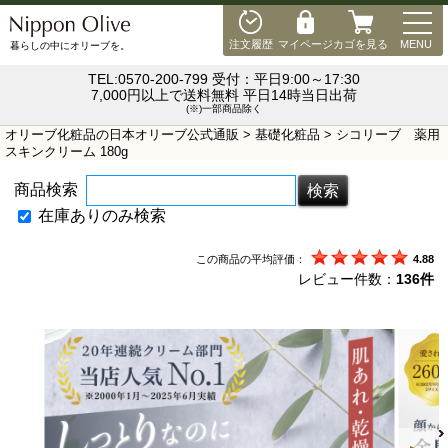
MEN
注文履歴
マイページ
カゴを見る
MENU
暮らしの中にオリーブを。
TEL:0570-200-799 受付：平日9:00～17:30
7,000円以上で送料無料 平日14時当日出荷
(※)一部商品除く
オリーブ化粧品の日本オリーブ公式通販
>
基礎化粧品
> シコリーブ 薬用
スキンクリーム 180g
商品検索
在庫ありのみ検索
この商品の平均評価：
4.88
レビュー件数：
136件