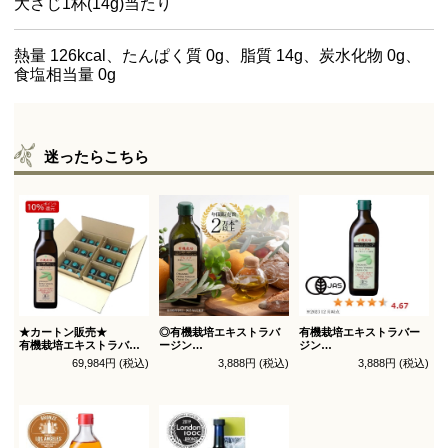
大さじ1杯(14g)当たり
熱量 126kcal、たんぱく質 0g、脂質 14g、炭水化物 0g、
食塩相当量 0g
迷ったらこちら
★カートン販売★
◎有機栽培エキストラバ
有機栽培エキストラバー
有機栽培エキストラバー
ージン
ジン
ジン
オリーブオイル ブレンド
オリーブオイル シングル
69,984円 (税込)
3,888円 (税込)
3,888円 (税込)
オリーブオイル ブレンド
450g
450g徳用
180g×36本_送料無料
（有機ＪＡＳ認証）
（有機ＪＡＳ認証）