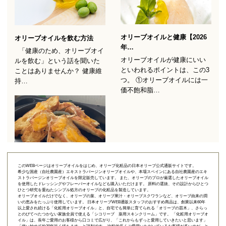
このWEBページはオリーブオイルをはじめ、オリーブ化粧品の日本オリーブ公式通販サイトです。
希少な国産（自社農園産）エキストラバージンオリーブオイルや、本場スペインにある自社農園産のエキ
ストラバージンオリーブオイルを限定販売しています。 また、オリーブのプロが厳選したオリーブオイル
を使用したドレッシングやフレーバーオイルなども購入いただけます。 原料の選抜、その設計からひとつ
ひとつ研究を重ねたシンプル処方のオリーブの化粧品を製造しています。
オリーブオイルだけでなく、オリーブの葉、オリーブ果汁・オリーブスクワランなど、オリーブ由来の潤
いの恵みをたっぷり使用しています。 日本オリーブWEB通販スタッフのおすすめ商品は、創業以来60年
以上愛され続ける「
化粧用オリーブオイル
」と、自宅でも簡単に育てられる「
オリーブの苗木
」、さらっ
とのびてべたつかない家族全員で使える「
シコリーブ 薬用スキンクリーム
」です。 「化粧用オリーブオ
イル」は、長年ご愛用のお客様から口コミで広がり、「これからもずっと愛用していきたいと思います」