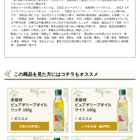
「使い始めて約30年近く経ちます」と評判です。 比較的長くご愛用いただいているお客様が多いのが、と
てもうれしいイチオシ商品です。
日本オリーブの売上数量ランキングは、【1位】オリーブマノン 「
化粧用オリーブオイル
」、【2位】
エキ
ストラバージンオリーブオイル 「トルトサ」
、【3位】
オリーブマノン 「グリーンローション(果汁水)」
です。 化粧品に関しては、当公式サイトでの購入に限り、
30日間の返金保証（返品保証）
も実施していま
す。 一部商品（苗木・予約商品・入荷待ち商品）を除き、平日（月曜日～金曜日）は午後2時までのご注
文で即日出荷、土曜日は午後12時までのご注文で当日出荷いたします。 化粧品・食品はギフト包装（ギフ
トラッピング）＆ギフト配送可能、苗木は指定の送り先への配送は可能です。 化粧品・食品は各種熨斗
（のし）も無料にて対応します。表書きが不明な場合はご相談ください。
配送については、北海道・沖縄など、離島にもお送り可能です。 岡山県からの出荷になりますので、岡
山・広島・関西地方の 大阪・京都・滋賀・奈良・和歌山・兵庫・名古屋（愛知）・三重・岐阜・関東地方
の 東京・神奈川・千葉・埼玉などには、最短で注文の翌日着も可能です。 ご購入金額7,000円以上 送料無
料 、全国送料一律です。
この商品を見た方にはコチラもオススメ