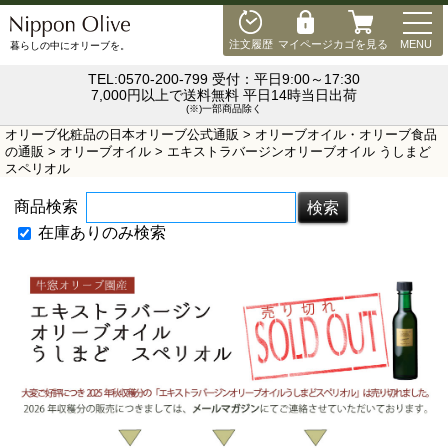
MEN
注文履歴
マイページ
カゴを見る
MENU
暮らしの中にオリーブを。
TEL:0570-200-799 受付：平日9:00～17:30
7,000円以上で送料無料 平日14時当日出荷
(※)一部商品除く
オリーブ化粧品の日本オリーブ公式通販
>
オリーブオイル・オリーブ食品
の通販
>
オリーブオイル
> エキストラバージンオリーブオイル うしまど
スペリオル
商品検索
在庫ありのみ検索