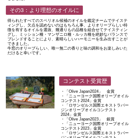
その3：より理想のオイルに
得られたすべてのスペリオル候補のオイルを鑑定チームでテイステ
ィングし、欠点を認めないのはもちろん事、よりオリーブらしい特
徴を有するオイルを選抜、幾通りもの品種を組合せてテイスティン
グし、ミッション種・マンザニロ種・ルッカ種を絶妙なバランスで
ブレンドすることにより、素晴らしいハーモニーを生み出すことが
できました。
牛窓のオリーブらしい、唯一無二の香りと味の調和をお楽しみいた
だけると幸いです。
コンテスト受賞歴
・「Olive Japan2024」 金賞
・「ニューヨーク国際オリーブオイル
コンテスト2024」金賞
・「ロサンゼルス国際エキストラバー
ジンオリーブオイルコンテスト
2024」金賞
・「Olive Japan2023」 銀賞
・「ニューヨーク国際オリーブオイル
コンテスト2023」金賞
・「ロサンゼルス国際エキストラバー
ジンオリーブオイルコンテスト