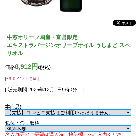
牛窓オリーブ園産・直営限定
エキストラバージンオリーブオイル うしまど スペ
リオル
6,912円
価格
(税込)
[69ポイント進呈 ]
[ 販売期間
2025年12月1日9時0分
～ ]
本商品は
包装・のし無料
名入れ等のご要望は購入時「通信欄」へご入力くださ