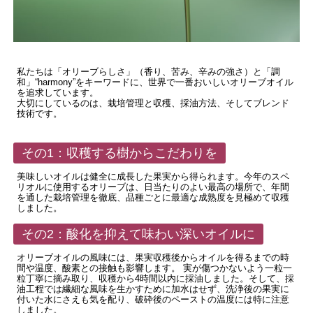
私たちは「オリーブらしさ」（香り、苦み、辛みの強さ）と「調
和」“harmony”をキーワードに、世界で一番おいしいオリーブオイル
を追求しています。
大切にしているのは、栽培管理と収穫、採油方法、そしてブレンド
技術です。
その1：収穫する樹からこだわりを
美味しいオイルは健全に成長した果実から得られます。今年のスペ
リオルに使用するオリーブは、日当たりのよい最高の場所で、年間
を通した栽培管理を徹底、品種ごとに最適な成熟度を見極めて収穫
しました。
その2：酸化を抑えて味わい深いオイルに
オリーブオイルの風味には、果実収穫後からオイルを得るまでの時
間や温度、酸素との接触も影響します。 実が傷つかないよう一粒一
粒丁寧に摘み取り、収穫から4時間以内に採油しました。そして、採
油工程では繊細な風味を生かすために加水はせず、洗浄後の果実に
付いた水にさえも気を配り、破砕後のペーストの温度には特に注意
しました。