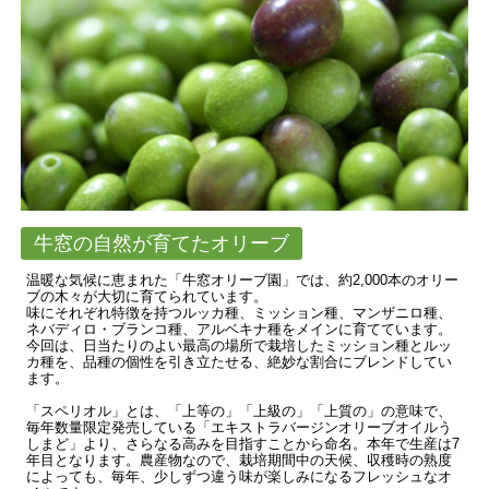
牛窓の自然が育てたオリーブ
温暖な気候に恵まれた「牛窓オリーブ園」では、約2,000本のオリー
ブの木々が大切に育てられています。
味にそれぞれ特徴を持つルッカ種、ミッション種、マンザニロ種、
ネバディロ・ブランコ種、アルベキナ種をメインに育てています。
今回は、日当たりのよい最高の場所で栽培したミッション種とルッ
カ種を、品種の個性を引き立たせる、絶妙な割合にブレンドしてい
ます。
「スペリオル」とは、「上等の」「上級の」「上質の」の意味で、
毎年数量限定発売している「エキストラバージンオリーブオイルう
しまど」より、さらなる高みを目指すことから命名。本年で生産は7
年目となります。農産物なので、栽培期間中の天候、収穫時の熟度
によっても、毎年、少しずつ違う味が楽しみになるフレッシュなオ