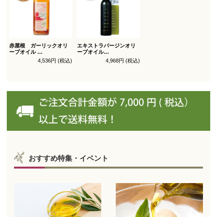
赤屋根 ガーリックオリ
エキストラバージンオリ
ーブオイル
ーブオイル
450g徳用
トルトサ 450g 1本箱入
4,536円 (税込)
4,968円 (税込)
（スペイン自社農園産）