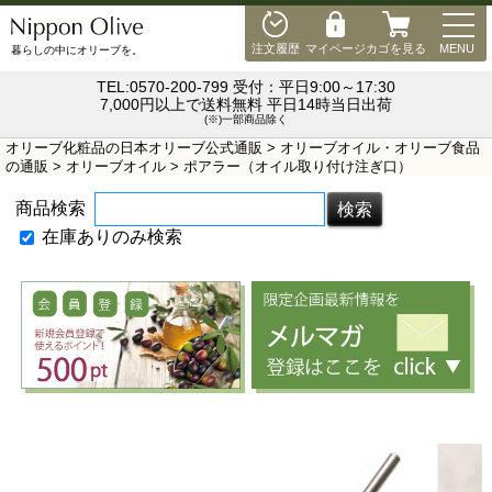
MEN
注文履歴
マイページ
カゴを見る
MENU
暮らしの中にオリーブを。
TEL:0570-200-799 受付：平日9:00～17:30
7,000円以上で送料無料 平日14時当日出荷
(※)一部商品除く
オリーブ化粧品の日本オリーブ公式通販
>
オリーブオイル・オリーブ食品
の通販
>
オリーブオイル
> ポアラー（オイル取り付け注ぎ口）
商品検索
在庫ありのみ検索