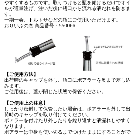
やすくするものです。取りつけると瓶を傾けるだけでオイ
ルが適量注げ、注いだ後に瓶口から流れる液だれを防ぎま
す。
一期一会、トルトサなどの瓶にご使用いただけます。
おりいぶの窓 商品番号：550066
【ご使用方法】
出荷時のキャップを外し、瓶口にポアラーを奥まで差し込
みます。
ご使用後は、蓋が閉じた状態で保管ください。
【ご使用上の注意】
しっかり密封して保管したい場合は、ポアラーを外して出
荷時のキャップを取り付けてください。
ポアラーを付けたり外したりを繰り返すと液漏れしやすく
なります。
ポアラーは中身を使い切るまでつけたままにすることがで