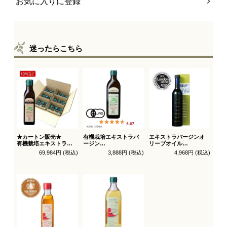
お気に入りに登録
迷ったらこちら
★カートン販売★
有機栽培エキストラバ
エキストラバージンオ
有機栽培エキストラバ
ージン
リーブオイル
ージン
オリーブオイル シング
トルトサ 450g 1本箱入
69,984円 (税込)
3,888円 (税込)
4,968円 (税込)
オリーブオイル ブレン
ル 450g徳用
（スペイン自社農園
ド 180g×36本_送料無料
（有機ＪＡＳ認証）
産）