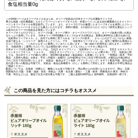
食塩相当量0g
このWEBページはオリーブオイルをはじめ、オリーブ化粧品の日本オリーブ公式通販サイトです。
希少な国産（自社農園産）エキストラバージンオリーブオイルや、本場スペインにある自社農園産のエキストラバ
ージンオリーブオイルを限定販売しています。 また、オリーブのプロが厳選したオリーブオイルを使用したドレッ
シングやフレーバーオイルなども購入いただけます。 原料の選抜、その設計からひとつひとつ研究を重ねたシンプ
ル処方のオリーブの化粧品を製造しています。
オリーブオイルだけでなく、オリーブの葉、オリーブ果汁・オリーブスクワランなど、オリーブ由来の潤いの恵み
をたっぷり使用しています。 日本オリーブWEB通販スタッフのおすすめ商品は、創業以来60年以上愛され続ける
「
化粧用オリーブオイル
」と、自宅でも簡単に育てられる「
オリーブの苗木
」、さらっとのびてべたつかない家族
全員で使える「
シコリーブ 薬用スキンクリーム
」です。 「化粧用オリーブオイル」は、長年ご愛用のお客様から
口コミで広がり、「これからもずっと愛用していきたいと思います」「使い始めて約30年近く経ちます」と評判で
す。 比較的長くご愛用いただいているお客様が多いのが、とてもうれしいイチオシ商品です。
日本オリーブの売上数量ランキングは、【1位】オリーブマノン 「
化粧用オリーブオイル
」、【2位】
エキストラバ
ージンオリーブオイル 「トルトサ」
、【3位】
オリーブマノン 「グリーンローション(果汁水)」
です。 化粧品に関
しては、当公式サイトでの購入に限り、
30日間の返金保証（返品保証）
も実施しています。 一部商品（苗木・予約
商品・入荷待ち商品）を除き、平日（月曜日～金曜日）は午後2時までのご注文で即日出荷、土曜日は午後12時ま
でのご注文で当日出荷いたします。 化粧品・食品はギフト包装（ギフトラッピング）＆ギフト配送可能、苗木は指
定の送り先への配送は可能です。 化粧品・食品は各種熨斗（のし）も無料にて対応します。表書きが不明な場合は
ご相談ください。
配送については、北海道・沖縄など、離島にもお送り可能です。 岡山県からの出荷になりますので、岡山・広島・
関西地方の 大阪・京都・滋賀・奈良・和歌山・兵庫・名古屋（愛知）・三重・岐阜・関東地方の 東京・神奈川・
千葉・埼玉などには、最短で注文の翌日着も可能です。 ご購入金額6,000円以上 送料無料 、全国送料一律です。
この商品を見た方にはコチラもオススメ