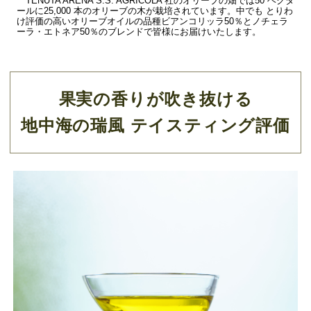
TENUTA ARENA S.S. AGRICOLA 社のオリーブの畑では50 ヘクタ
ールに25,000 本のオリーブの木が栽培されています。中でも とりわ
け評価の高いオリーブオイルの品種ビアンコリッラ50％とノチェラ
ーラ・エトネア50％のブレンドで皆様にお届けいたします。
果実の香りが吹き抜ける
地中海の瑞風 テイスティング評価