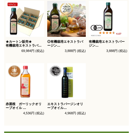
★カートン販売★
◎有機栽培エキストラバ
有機栽培エキストラバー
有機栽培エキストラバー
ージン
ジン
ジン
オリーブオイル ブレンド
オリーブオイル シングル
69,984円 (税込)
3,888円 (税込)
3,888円 (税込)
オリーブオイル ブレンド
450g
450g徳用
180g×36本_送料無料
（有機ＪＡＳ認証）
（有機ＪＡＳ認証）
赤屋根 ガーリックオリ
エキストラバージンオリ
ーブオイル
ーブオイル
450g徳用
トルトサ 450g 1本箱入
4,536円 (税込)
4,968円 (税込)
（スペイン自社農園産）