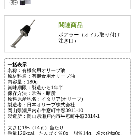
関連商品
ポアラー（オイル取り付け
注ぎ口）
一括表示
名称：有機食用オリーブ油
原材料名：有機食用オリーブ油
内容量：180g
賞味期限：製造から1年半
保存方法：常温・暗所
原料原産地名：イタリア(オリーブ)
製造者：日本オリーブ株式会社
岡山県瀬戸内市牛窓町牛窓3911-10
製造所：岡山県瀬戸内市牛窓町牛窓3814-1
大さじ1杯（14ｇ）当たり
熱量126kcal、たんぱく質0g、脂質14g、炭水化物0g、