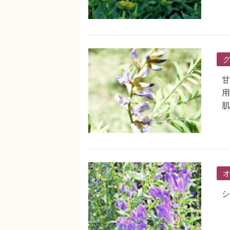
甘
用
肌
シ