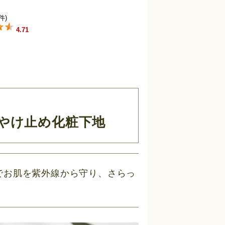
件)
4.71
やけ止め化粧下地
++でお肌を紫外線から守り、さらっ