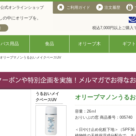
 公式オンラインショップ
ご利用ガイド
注文履歴
しの中にオリーブを。
税込7,000円以上ご購
バス用品
食品
オリーブ木
ギフト
 オリーブマノンうるおいメイクベースUV
うるおいメイ
オリーブマノンうるお
クベースUV
容量：26ｍl
おりいぶの窓 商品番号：005740
＜日やけ止め化粧下地＞（SPF36・
植物性の天然保湿成分配合で、さ