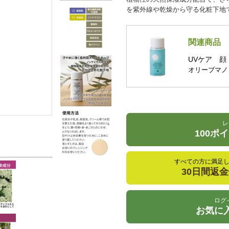
を紫外線や乾燥から守る化粧下地
関連商品
UVケア 顔
オリーブマノ
レ
100ポ
すべての方に満足
30日間返
ログ
お気に