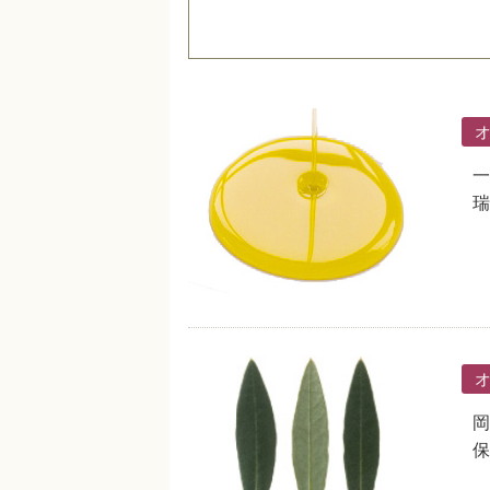
一
瑞
岡
保