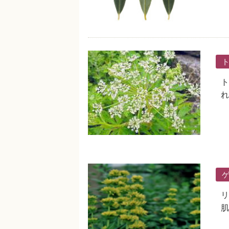
ト
れ
リ
肌