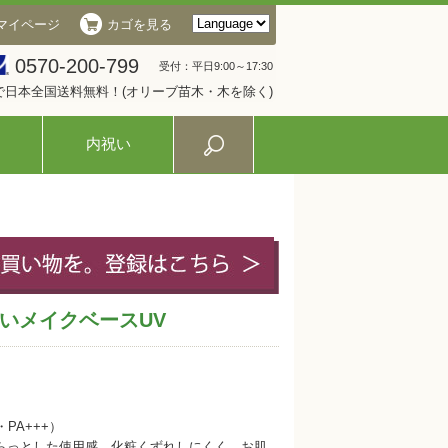
マイページ
カゴを見る
0570-200-799
受付：平日9:00～17:30
入で日本全国送料無料！(オリーブ苗木・木を除く)
内祝い
いメイクベースUV
PA+++）
らっとした使用感。化粧くずれしにくく、お肌