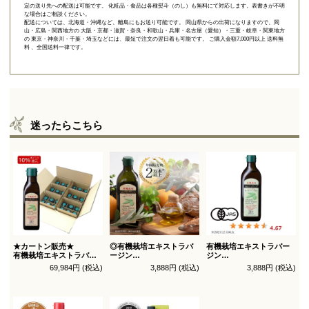
定の送り先への配送は可能です。 化粧品・食品は各種熨斗（のし）も無料にて対応します。表書きが不明
な場合はご相談ください。
配送については、北海道・沖縄など、離島にもお送り可能です。 岡山県からの出荷になりますので、岡
山・広島・関西地方の 大阪・京都・滋賀・奈良・和歌山・兵庫・名古屋（愛知）・三重・岐阜・関東地方
の 東京・神奈川・千葉・埼玉などには、最短で注文の翌日着も可能です。 ご購入金額7,000円以上 送料無
料 、全国送料一律です。
迷ったらこちら
★カートン販売★
◎有機栽培エキストラバ
有機栽培エキストラバー
有機栽培エキストラバー
ージン
ジン
ジン
オリーブオイル ブレンド
オリーブオイル シングル
69,984円 (税込)
3,888円 (税込)
3,888円 (税込)
オリーブオイル ブレンド
450g
450g徳用
180g×36本_送料無料
（有機ＪＡＳ認証）
（有機ＪＡＳ認証）