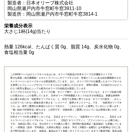
製造者：日本オリーブ株式会社
岡山県瀬戸内市牛窓町牛窓3911-10
製造所：岡山県瀬戸内市牛窓町牛窓3814-1
栄養成分表示
大さじ1杯(14g)当たり
熱量 126kcal、たんぱく質 0g、脂質 14g、炭水化物 0g、
食塩相当量 0g
このWEBページはオリーブオイルをはじめ、オリーブ化粧品の日本オリーブ公式通販サイトです。
希少な国産（自社農園産）エキストラバージンオリーブオイルや、本場スペインにある自社農園産のエキ
ストラバージンオリーブオイルを限定販売しています。 また、オリーブのプロが厳選したオリーブオイル
を使用したドレッシングやフレーバーオイルなども購入いただけます。 原料の選抜、その設計からひとつ
ひとつ研究を重ねたシンプル処方のオリーブの化粧品を製造しています。
オリーブオイルだけでなく、オリーブの葉、オリーブ果汁・オリーブスクワランなど、オリーブ由来の潤
いの恵みをたっぷり使用しています。 日本オリーブWEB通販スタッフのおすすめ商品は、創業以来60年
以上愛され続ける「
化粧用オリーブオイル
」と、自宅でも簡単に育てられる「
オリーブの苗木
」、さらっ
とのびてべたつかない家族全員で使える「
シコリーブ 薬用スキンクリーム
」です。 「化粧用オリーブオ
イル」は、長年ご愛用のお客様から口コミで広がり、「これからもずっと愛用していきたいと思います」
「使い始めて約30年近く経ちます」と評判です。 比較的長くご愛用いただいているお客様が多いのが、と
てもうれしいイチオシ商品です。
日本オリーブの売上数量ランキングは、【1位】オリーブマノン 「
化粧用オリーブオイル
」、【2位】
エキ
ストラバージンオリーブオイル 「トルトサ」
、【3位】
オリーブマノン 「グリーンローション(果汁水)」
です。 化粧品に関しては、当公式サイトでの購入に限り、
30日間の返金保証（返品保証）
も実施していま
す。 一部商品（苗木・予約商品・入荷待ち商品）を除き、平日（月曜日～金曜日）は午後2時までのご注
文で即日出荷いたします。 化粧品・食品はギフト包装（ギフトラッピング）＆ギフト配送可能、苗木は指