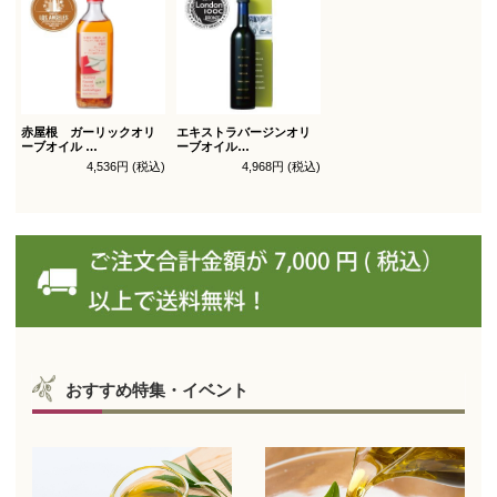
赤屋根 ガーリックオリ
エキストラバージンオリ
ーブオイル
ーブオイル
450g徳用
トルトサ 450g 1本箱入
4,536円 (税込)
4,968円 (税込)
（スペイン自社農園産）