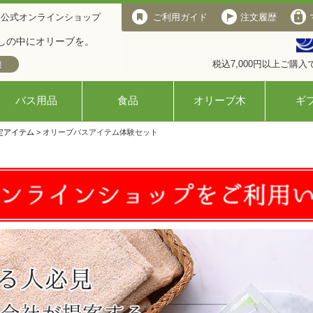
 公式オンラインショップ
ご利用ガイド
注文履歴
しの中にオリーブを。
税込7,000円以上ご購
バス用品
食品
オリーブ木
ギ
定アイテム
> オリーブバスアイテム体験セット