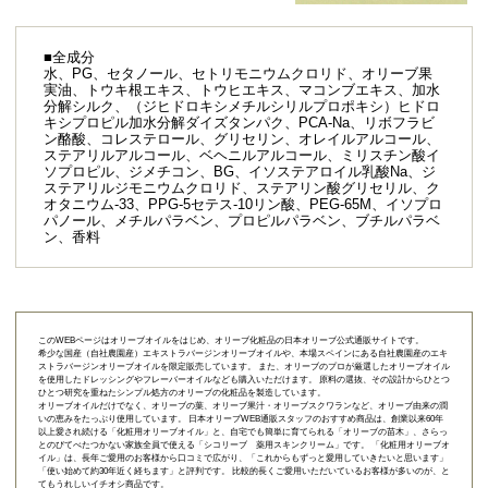
■全成分
水、PG、セタノール、セトリモニウムクロリド、オリーブ果
実油、トウキ根エキス、トウヒエキス、マコンブエキス、加水
分解シルク、（ジヒドロキシメチルシリルプロポキシ）ヒドロ
キシプロピル加水分解ダイズタンパク、PCA-Na、リボフラビ
ン酪酸、コレステロール、グリセリン、オレイルアルコール、
ステアリルアルコール、ベヘニルアルコール、ミリスチン酸イ
ソプロピル、ジメチコン、BG、イソステアロイル乳酸Na、ジ
ステアリルジモニウムクロリド、ステアリン酸グリセリル、ク
オタニウム-33、PPG-5セテス-10リン酸、PEG-65M、イソプロ
パノール、メチルパラベン、プロピルパラベン、ブチルパラベ
ン、香料
このWEBページはオリーブオイルをはじめ、オリーブ化粧品の日本オリーブ公式通販サイトです。
希少な国産（自社農園産）エキストラバージンオリーブオイルや、本場スペインにある自社農園産のエキ
ストラバージンオリーブオイルを限定販売しています。 また、オリーブのプロが厳選したオリーブオイル
を使用したドレッシングやフレーバーオイルなども購入いただけます。 原料の選抜、その設計からひとつ
ひとつ研究を重ねたシンプル処方のオリーブの化粧品を製造しています。
オリーブオイルだけでなく、オリーブの葉、オリーブ果汁・オリーブスクワランなど、オリーブ由来の潤
いの恵みをたっぷり使用しています。 日本オリーブWEB通販スタッフのおすすめ商品は、創業以来60年
以上愛され続ける「
化粧用オリーブオイル
」と、自宅でも簡単に育てられる「
オリーブの苗木
」、さらっ
とのびてべたつかない家族全員で使える「
シコリーブ 薬用スキンクリーム
」です。 「化粧用オリーブオ
イル」は、長年ご愛用のお客様から口コミで広がり、「これからもずっと愛用していきたいと思います」
「使い始めて約30年近く経ちます」と評判です。 比較的長くご愛用いただいているお客様が多いのが、と
てもうれしいイチオシ商品です。