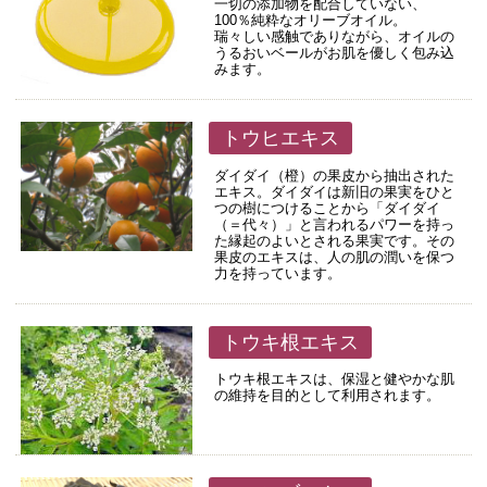
一切の添加物を配合していない、
100％純粋なオリーブオイル。
瑞々しい感触でありながら、オイルの
うるおいベールがお肌を優しく包み込
みます。
トウヒエキス
ダイダイ（橙）の果皮から抽出された
エキス。ダイダイは新旧の果実をひと
つの樹につけることから「ダイダイ
（＝代々）」と言われるパワーを持っ
た縁起のよいとされる果実です。その
果皮のエキスは、人の肌の潤いを保つ
力を持っています。
トウキ根エキス
トウキ根エキスは、保湿と健やかな肌
の維持を目的として利用されます。