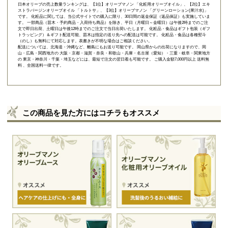
日本オリーブの売上数量ランキングは、【1位】オリーブマノン 「
化粧用オリーブオイル
」、【2位】
エキ
ストラバージンオリーブオイル 「トルトサ」
、【3位】
オリーブマノン 「グリーンローション(果汁水)」
です。 化粧品に関しては、当公式サイトでの購入に限り、
30日間の返金保証（返品保証）
も実施していま
す。 一部商品（苗木・予約商品・入荷待ち商品）を除き、平日（月曜日～金曜日）は午後2時までのご注
文で即日出荷、土曜日は午後12時までのご注文で当日出荷いたします。 化粧品・食品はギフト包装（ギフ
トラッピング）＆ギフト配送可能、苗木は指定の送り先への配送は可能です。 化粧品・食品は各種熨斗
（のし）も無料にて対応します。表書きが不明な場合はご相談ください。
配送については、北海道・沖縄など、離島にもお送り可能です。 岡山県からの出荷になりますので、岡
山・広島・関西地方の 大阪・京都・滋賀・奈良・和歌山・兵庫・名古屋（愛知）・三重・岐阜・関東地方
の 東京・神奈川・千葉・埼玉などには、最短で注文の翌日着も可能です。 ご購入金額7,000円以上 送料無
料 、全国送料一律です。
この商品を見た方にはコチラもオススメ