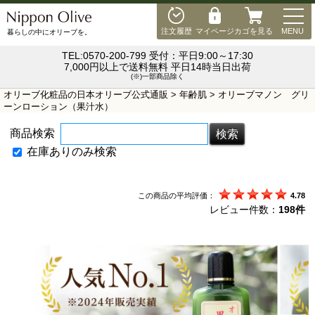
MEN
注文履歴
マイページ
カゴを見る
MENU
暮らしの中にオリーブを。
TEL:0570-200-799 受付：平日9:00～17:30
7,000円以上で送料無料 平日14時当日出荷
(※)一部商品除く
オリーブ化粧品の日本オリーブ公式通販
>
年齢肌
> オリーブマノン グリ
ーンローション（果汁水）
商品検索
在庫ありのみ検索
この商品の平均評価：
4.78
レビュー件数：
198件