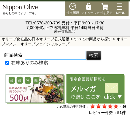
MEN
注文履歴
マイページ
カゴを見る
MENU
暮らしの中にオリーブを。
TEL:0570-200-799 受付：平日9:00～17:30
7,000円以上で送料無料 平日14時当日出荷
(※)一部商品除く
オリーブ化粧品の日本オリーブ公式通販
>
すべての商品から探す
> オリー
ブマノン オリーブフェイシャルソープ
商品検索
在庫ありのみ検索
この商品の平均評価：
4.86
レビュー件数：
51件