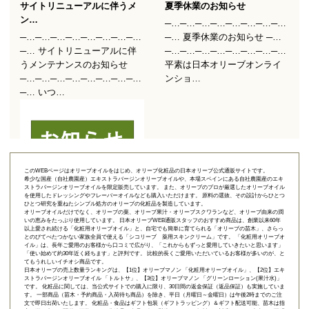
このWEBページはオリーブオイルをはじめ、オリーブ化粧品の日本オリーブ公式通販サイトです。
希少な国産（自社農園産）エキストラバージンオリーブオイルや、本場スペインにある自社農園産のエキ
ストラバージンオリーブオイルを限定販売しています。 また、オリーブのプロが厳選したオリーブオイル
を使用したドレッシングやフレーバーオイルなども購入いただけます。 原料の選抜、その設計からひとつ
ひとつ研究を重ねたシンプル処方のオリーブの化粧品を製造しています。
オリーブオイルだけでなく、オリーブの葉、オリーブ果汁・オリーブスクワランなど、オリーブ由来の潤
いの恵みをたっぷり使用しています。 日本オリーブWEB通販スタッフのおすすめ商品は、創業以来60年
以上愛され続ける「
化粧用オリーブオイル
」と、自宅でも簡単に育てられる「
オリーブの苗木
」、さらっ
とのびてべたつかない家族全員で使える「
シコリーブ 薬用スキンクリーム
」です。 「化粧用オリーブオ
イル」は、長年ご愛用のお客様から口コミで広がり、「これからもずっと愛用していきたいと思います」
「使い始めて約30年近く経ちます」と評判です。 比較的長くご愛用いただいているお客様が多いのが、と
てもうれしいイチオシ商品です。
日本オリーブの売上数量ランキングは、【1位】オリーブマノン 「
化粧用オリーブオイル
」、【2位】
エキ
ストラバージンオリーブオイル 「トルトサ」
、【3位】
オリーブマノン 「グリーンローション(果汁水)」
です。 化粧品に関しては、当公式サイトでの購入に限り、
30日間の返金保証（返品保証）
も実施していま
す。 一部商品（苗木・予約商品・入荷待ち商品）を除き、平日（月曜日～金曜日）は午後2時までのご注
文で即日出荷いたします。 化粧品・食品はギフト包装（ギフトラッピング）＆ギフト配送可能、苗木は指