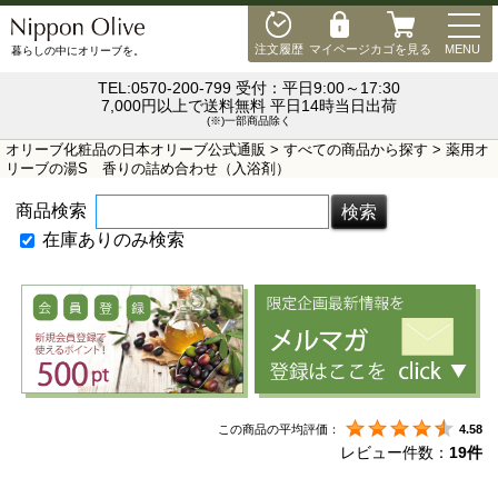
MEN
注文履歴
マイページ
カゴを見る
MENU
暮らしの中にオリーブを。
TEL:0570-200-799 受付：平日9:00～17:30
7,000円以上で送料無料 平日14時当日出荷
(※)一部商品除く
オリーブ化粧品の日本オリーブ公式通販
>
すべての商品から探す
> 薬用オ
リーブの湯S 香りの詰め合わせ（入浴剤）
商品検索
在庫ありのみ検索
この商品の平均評価：
4.58
レビュー件数：
19件