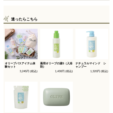
迷ったらこちら
オリーブバスアイテム体
薬用オリーブの湯S（入浴
ナチュラルマインド シ
験セット
剤）
ャンプー
3,245円 (税込)
1,430円 (税込)
1,320円 (税込)