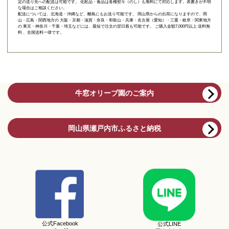
定の送り先への配送は可能です。 化粧品・食品は各種熨斗（のし）も無料にて対応します。表書きが不明
な場合はご相談ください。
配送については、北海道・沖縄など、離島にもお送り可能です。 岡山県からの出荷になりますので、岡
山・広島・関西地方の 大阪・京都・滋賀・奈良・和歌山・兵庫・名古屋（愛知）・三重・岐阜・関東地方
の 東京・神奈川・千葉・埼玉などには、最短で注文の翌日着も可能です。 ご購入金額7,000円以上 送料無
料 、全国送料一律です。
牛窓オリーブ園のご案内
岡山県瀬戸内市ふるさと納税
公式Facebook
公式LINE