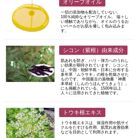
オリーブオイル
一切の添加物を配合していない、
100％純粋なオリーブオイル。 瑞々し
い感触でありながら、オイルのうるお
いベールがお肌を優しく包み込みま
す。
シコン（紫根）由来成分
肌あれを防ぎ、ハリ・弾力へのうれし
い効果が期待されています。シコンと
は、中国・朝鮮半島・日本に分布する
多年草「ムラサキ」の根を乾燥させた
ものです。 中国最古の薬物書「神農
本草経（しんのうほんぞうきょう）」
にも掲載されている、1500年以上
人々に活用されてきた植物です。
トウキ根エキス
トウキ根エキスは、保湿作用や肌サイ
クルをたすける作用、肌荒れ改善効果
などを目的として利用されます。