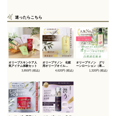
迷ったらこちら
オリーブスキンケア人
オリーブマノン 化粧
オリーブマノン グリ
気アイテム体験セット
用オリーブオイル
ーンローション（果汁
200ml
水）
3,850円 (税込)
4,620円 (税込)
1,320円 (税込)