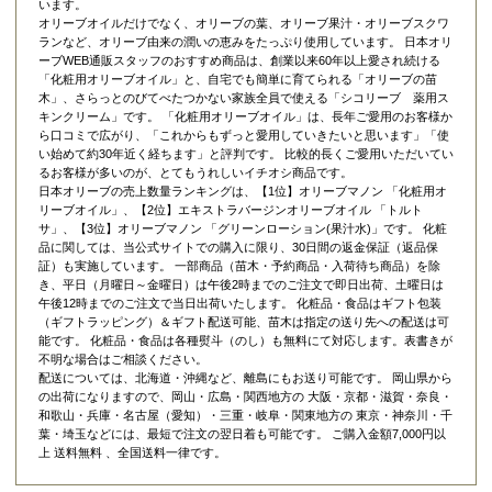
います。
オリーブオイルだけでなく、オリーブの葉、オリーブ果汁・オリーブスクワ
ランなど、オリーブ由来の潤いの恵みをたっぷり使用しています。 日本オリ
ーブWEB通販スタッフのおすすめ商品は、創業以来60年以上愛され続ける
「
化粧用オリーブオイル
」と、自宅でも簡単に育てられる「
オリーブの苗
木
」、さらっとのびてべたつかない家族全員で使える「
シコリーブ 薬用ス
キンクリーム
」です。 「化粧用オリーブオイル」は、長年ご愛用のお客様か
ら口コミで広がり、「これからもずっと愛用していきたいと思います」「使
い始めて約30年近く経ちます」と評判です。 比較的長くご愛用いただいてい
るお客様が多いのが、とてもうれしいイチオシ商品です。
日本オリーブの売上数量ランキングは、【1位】オリーブマノン 「
化粧用オ
リーブオイル
」、【2位】
エキストラバージンオリーブオイル 「トルト
サ」
、【3位】
オリーブマノン 「グリーンローション(果汁水)」
です。 化粧
品に関しては、当公式サイトでの購入に限り、
30日間の返金保証（返品保
証）
も実施しています。 一部商品（苗木・予約商品・入荷待ち商品）を除
き、平日（月曜日～金曜日）は午後2時までのご注文で即日出荷、土曜日は
午後12時までのご注文で当日出荷いたします。 化粧品・食品はギフト包装
（ギフトラッピング）＆ギフト配送可能、苗木は指定の送り先への配送は可
能です。 化粧品・食品は各種熨斗（のし）も無料にて対応します。表書きが
不明な場合はご相談ください。
配送については、北海道・沖縄など、離島にもお送り可能です。 岡山県から
の出荷になりますので、岡山・広島・関西地方の 大阪・京都・滋賀・奈良・
和歌山・兵庫・名古屋（愛知）・三重・岐阜・関東地方の 東京・神奈川・千
葉・埼玉などには、最短で注文の翌日着も可能です。 ご購入金額7,000円以
上 送料無料 、全国送料一律です。