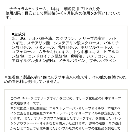
「ナチュラルEクリーム」1本は、朝晩使用で1.5カ月分
使用期限：目安として開封後3～6ヶ月以内の使用をお願いしていま
す。
■全成分
水、BG、ホホバ種子油、スクワラン、オリーブ果実油、ハト
ムギ油、ステアリン酸、ジステアリン酸スクロース、パルミチ
ン酸セチル、セタノール、乳酸セチル、ポリソルベート60、ト
コフェロール、ムラサキ根エキス、トウキ根エキス、ヒアルロ
ン酸Na、コンドロイチン硫酸Na、卵黄油、ジメチコン、ステ
アロイルグルタミン酸Na、メチルパラベン、ブチルパラベン
※無着色：製品の赤い色はムラサキ由来の色です。その他の色付けのた
めの着色料は使用していません。
このWEBページはオリーブオイルをはじめ、オリーブ化粧品の日本オリーブ
公式通販サイトです。
希少な国産（自社農園産）エキストラバージンオリーブオイルや、本場スペ
インにある自社農園産のエキストラバージンオリーブオイルを限定販売して
います。 また、オリーブのプロが厳選したオリーブオイルを使用したドレッ
シングやフレーバーオイルなども購入いただけます。 原料の選抜、その設計
からひとつひとつ研究を重ねたシンプル処方のオリーブの化粧品を製造して