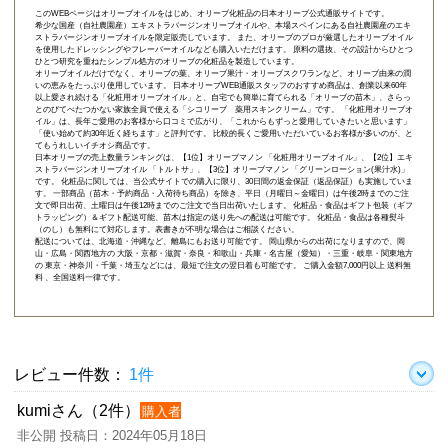
このWEBページはオリーブオイルをはじめ、オリーブ化粧品の日本オリーブ公式通販サイトです。
希少な国産（自社農園産）エキストラバージンオリーブオイルや、本場スペインにある自社農園産のエキ
ストラバージンオリーブオイルを限定販売しています。 また、オリーブのプロが厳選したオリーブオイル
を使用したドレッシングやフレーバーオイルなども購入いただけます。 原料の選抜、その設計からひとつ
ひとつ研究を重ねたシンプル処方のオリーブの化粧品を製造しています。
オリーブオイルだけでなく、オリーブの葉、オリーブ果汁・オリーブスクワランなど、オリーブ由来の潤
いの恵みをたっぷり使用しています。 日本オリーブWEB通販スタッフのおすすめ商品は、創業以来60年
以上愛され続ける「
化粧用オリーブオイル
」と、自宅でも簡単に育てられる「
オリーブの苗木
」、さらっ
とのびてべたつかない家族全員で使える「
シコリーブ 薬用スキンクリーム
」です。 「化粧用オリーブオ
イル」は、長年ご愛用のお客様から口コミで広がり、「これからもずっと愛用していきたいと思います」
「使い始めて約30年近く経ちます」と評判です。 比較的長くご愛用いただいているお客様が多いのが、と
てもうれしいイチオシ商品です。
日本オリーブの売上数量ランキングは、【1位】オリーブマノン 「
化粧用オリーブオイル
」、【2位】
エキ
ストラバージンオリーブオイル 「トルトサ」
、【3位】
オリーブマノン 「グリーンローション(果汁水)」
です。 化粧品に関しては、当公式サイトでの購入に限り、
30日間の返金保証（返品保証）
も実施していま
す。 一部商品（苗木・予約商品・入荷待ち商品）を除き、平日（月曜日～金曜日）は午後2時までのご注
文で即日出荷、土曜日は午後12時までのご注文で当日出荷いたします。 化粧品・食品はギフト包装（ギフ
トラッピング）＆ギフト配送可能、苗木は指定の送り先への配送は可能です。 化粧品・食品は各種熨斗
（のし）も無料にて対応します。表書きが不明な場合はご相談ください。
配送については、北海道・沖縄など、離島にもお送り可能です。 岡山県からの出荷になりますので、岡
山・広島・関西地方の 大阪・京都・滋賀・奈良・和歌山・兵庫・名古屋（愛知）・三重・岐阜・関東地方
の 東京・神奈川・千葉・埼玉などには、最短で注文の翌日着も可能です。 ご購入金額7,000円以上 送料無
料 、全国送料一律です。
レビュー件数：
1件
kumiさん（2件）
購入者
非公開 投稿日：2024年05月18日