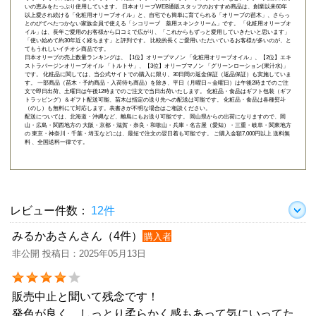
いの恵みをたっぷり使用しています。 日本オリーブWEB通販スタッフのおすすめ商品は、創業以来60年
以上愛され続ける「
化粧用オリーブオイル
」と、自宅でも簡単に育てられる「
オリーブの苗木
」、さらっ
とのびてべたつかない家族全員で使える「
シコリーブ 薬用スキンクリーム
」です。 「化粧用オリーブオ
イル」は、長年ご愛用のお客様から口コミで広がり、「これからもずっと愛用していきたいと思います」
「使い始めて約30年近く経ちます」と評判です。 比較的長くご愛用いただいているお客様が多いのが、と
てもうれしいイチオシ商品です。
日本オリーブの売上数量ランキングは、【1位】オリーブマノン 「
化粧用オリーブオイル
」、【2位】
エキ
ストラバージンオリーブオイル 「トルトサ」
、【3位】
オリーブマノン 「グリーンローション(果汁水)」
です。 化粧品に関しては、当公式サイトでの購入に限り、
30日間の返金保証（返品保証）
も実施していま
す。 一部商品（苗木・予約商品・入荷待ち商品）を除き、平日（月曜日～金曜日）は午後2時までのご注
文で即日出荷、土曜日は午後12時までのご注文で当日出荷いたします。 化粧品・食品はギフト包装（ギフ
トラッピング）＆ギフト配送可能、苗木は指定の送り先への配送は可能です。 化粧品・食品は各種熨斗
（のし）も無料にて対応します。表書きが不明な場合はご相談ください。
配送については、北海道・沖縄など、離島にもお送り可能です。 岡山県からの出荷になりますので、岡
山・広島・関西地方の 大阪・京都・滋賀・奈良・和歌山・兵庫・名古屋（愛知）・三重・岐阜・関東地方
の 東京・神奈川・千葉・埼玉などには、最短で注文の翌日着も可能です。 ご購入金額7,000円以上 送料無
料 、全国送料一律です。
レビュー件数：
12件
みるかあさんさん（4件）
購入者
非公開 投稿日：2025年05月13日
販売中止と聞いて残念です！
発色が良く、しっとり柔らかく感もあって気にいってた