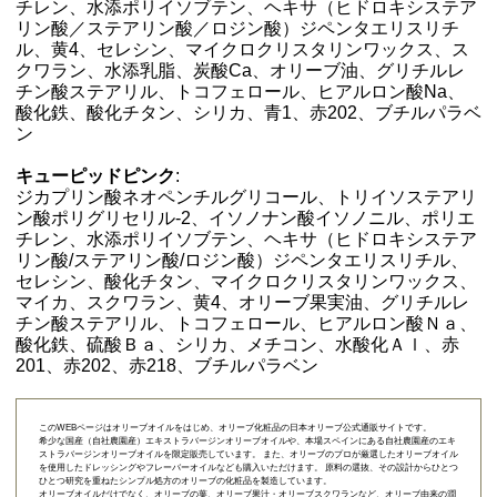
チレン、水添ポリイソブテン、ヘキサ（ヒドロキシステア
リン酸／ステアリン酸／ロジン酸）ジペンタエリスリチ
ル、黄4、セレシン、マイクロクリスタリンワックス、ス
クワラン、水添乳脂、炭酸Ca、オリーブ油、グリチルレ
チン酸ステアリル、トコフェロール、ヒアルロン酸Na、
酸化鉄、酸化チタン、シリカ、青1、赤202、ブチルパラベ
ン
キューピッドピンク
:
ジカプリン酸ネオペンチルグリコール、トリイソステアリ
ン酸ポリグリセリル-2、イソノナン酸イソノニル、ポリエ
チレン、水添ポリイソブテン、ヘキサ（ヒドロキシステア
リン酸/ステアリン酸/ロジン酸）ジペンタエリスリチル、
セレシン、酸化チタン、マイクロクリスタリンワックス、
マイカ、スクワラン、黄4、オリーブ果実油、グリチルレ
チン酸ステアリル、トコフェロール、ヒアルロン酸Ｎａ、
酸化鉄、硫酸Ｂａ、シリカ、メチコン、水酸化Ａｌ、赤
201、赤202、赤218、ブチルパラベン
このWEBページはオリーブオイルをはじめ、オリーブ化粧品の日本オリーブ公式通販サイトです。
希少な国産（自社農園産）エキストラバージンオリーブオイルや、本場スペインにある自社農園産のエキ
ストラバージンオリーブオイルを限定販売しています。 また、オリーブのプロが厳選したオリーブオイル
を使用したドレッシングやフレーバーオイルなども購入いただけます。 原料の選抜、その設計からひとつ
ひとつ研究を重ねたシンプル処方のオリーブの化粧品を製造しています。
オリーブオイルだけでなく、オリーブの葉、オリーブ果汁・オリーブスクワランなど、オリーブ由来の潤