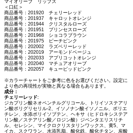
マイオリーブ リップス
＜口紅＞
商品番号：201920 チェリーレッド
商品番号：201937 キャロットオレンジ
商品番号：201944 クリスタルローズ
商品番号：201951 プリンセスローズ
商品番号：201968 ショコラブラウン
商品番号：201975 ピーチピンク
商品番号：202002 ラズベリーレッド
商品番号：202019 アーモンドベージュ
商品番号：202033 アプリコットオレンジ
商品番号：202040 マチュアオリーブ
商品番号：202057 キューピッドピンク
※カラーチャートをご参考に色をお選びください。設定に
より色の再現性が実物と異なる場合もあります。
成分：
チェリーレッド
:
ジカプリン酸ネオペンチルグリコール、トリイソステアリ
ン酸ポリグリセリル-2、イソノナン酸イソノニル、ポリエ
チレン、水添ポリイソブテン、ヘキサ（ヒドロキシステア
リン酸／ステアリン酸／ロジン酸）ジペンタエリスリチ
ル、セレシン、マイクロクリスタリンワックス、黄5、マ
イカ、スクワラン、水添乳脂、酸化鉄、酸化チタン、炭酸