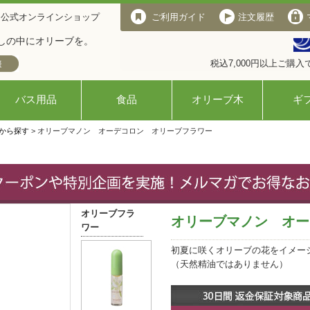
 公式オンラインショップ
ご利用ガイド
注文履歴
しの中にオリーブを。
税込7,000円以上ご購
バス用品
食品
オリーブ木
ギ
から探す
> オリーブマノン オーデコロン オリーブフラワー
オリーブフラ
オリーブマノン オー
ワー
初夏に咲くオリーブの花をイメー
（天然精油ではありません）