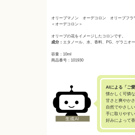
オリーブマノン オーデコロン オリーブフラ
＜オーデコロン＞
オリーブの花をイメージしたコロンです。
成分：
エタノール、水、香料、PG、ゲラニオ
容量：10ml
商品番号：101930
AIによる「ご
懐かしく可憐
甘さと爽やか
自然でやさし
手に取りやす
好みによって