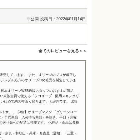
非公開
投稿日：2022年01月14日
全てのレビューを見る＞＞
販売しています。 また、オリーブのプロが厳選し
たシンプル処方のオリーブの化粧品を製造していま
日本オリーブWEB通販スタッフのおすすめ商品
い家族全員で使える「
シコリーブ 薬用スキンクリ
い始めて約30年近く経ちます」と評判です。 比較
ルトサ」
、【3位】
オリーブマノン 「グリーンロー
木・予約商品・入荷待ち商品）を除き、平日（月曜
の送り先への配送は可能です。 化粧品・食品は各種
賀・奈良・和歌山・兵庫・名古屋（愛知）・三重・
す。