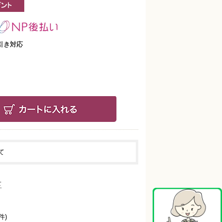
引き対応
て
件)