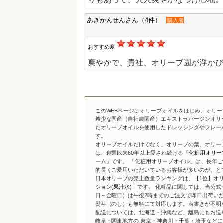
あきかんせんさん（4件）
購入者
おすすめ度
爽やかで、貴社、オリーブ園が浮かび
このWEBページはオリーブオイルをはじめ、オリ
希少な国産（自社農園産）エキストラバージンオリ
たオリーブオイルを使用したドレッシングやフレー
す。
オリーブオイルだけでなく、オリーブの葉、オリー
は、創業以来60年以上愛され続ける「
化粧用オリー
ーム
」です。 「化粧用オリーブオイル」は、長年ご
的長くご愛用いただいているお客様が多いのが、と
日本オリーブの売上数量ランキングは、【1位】オリ
ション(果汁水)」
です。 化粧品に関しては、当公式
日～金曜日）は午後2時までのご注文で即日出荷い
熨斗（のし）も無料にて対応します。表書きが不明
配送については、北海道・沖縄など、離島にもお送
岐阜・関東地方の 東京・神奈川・千葉・埼玉などには