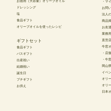
お徳用（大容量）オリーブオイル
・マ
ドレッシング
お問
塩
法人
食品ギフト
商品
オリーブオイルを使ったレシピ
お友
業務
直営
ギフトセット
牛窓
食品ギフト
・店
バスギフト
・牛
出産祝い
岡山
結婚祝い
イベ
誕生日
オリ
プチギフト
オリ
お供え
日本