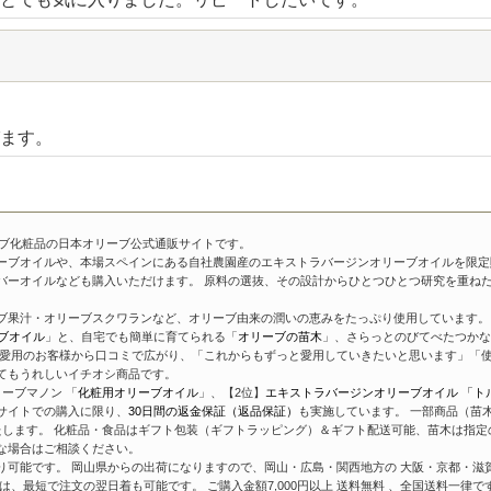
ます。
ーブ化粧品の日本オリーブ公式通販サイトです。
ーブオイルや、本場スペインにある自社農園産のエキストラバージンオリーブオイルを限定
バーオイルなども購入いただけます。 原料の選抜、その設計からひとつひとつ研究を重ね
ブ果汁・オリーブスクワランなど、オリーブ由来の潤いの恵みをたっぷり使用しています。 
ブオイル
」と、自宅でも簡単に育てられる「
オリーブの苗木
」、さらっとのびてべたつかな
愛用のお客様から口コミで広がり、「これからもずっと愛用していきたいと思います」「使
てもうれしいイチオシ商品です。
ーブマノン 「
化粧用オリーブオイル
」、【2位】
エキストラバージンオリーブオイル 「ト
サイトでの購入に限り、
30日間の返金保証（返品保証）
も実施しています。 一部商品（苗
たします。 化粧品・食品はギフト包装（ギフトラッピング）＆ギフト配送可能、苗木は指定
な場合はご相談ください。
り可能です。 岡山県からの出荷になりますので、岡山・広島・関西地方の 大阪・京都・滋
、最短で注文の翌日着も可能です。 ご購入金額7,000円以上 送料無料 、全国送料一律で