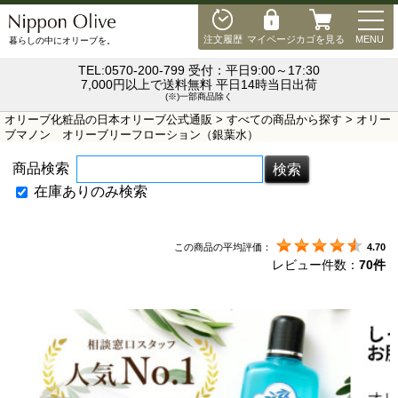
MEN
注文履歴
マイページ
カゴを見る
MENU
暮らしの中にオリーブを。
TEL:0570-200-799 受付：平日9:00～17:30
7,000円以上で送料無料 平日14時当日出荷
(※)一部商品除く
オリーブ化粧品の日本オリーブ公式通販
>
すべての商品から探す
> オリー
ブマノン オリーブリーフローション（銀葉水）
商品検索
在庫ありのみ検索
この商品の平均評価：
4.70
レビュー件数：
70件