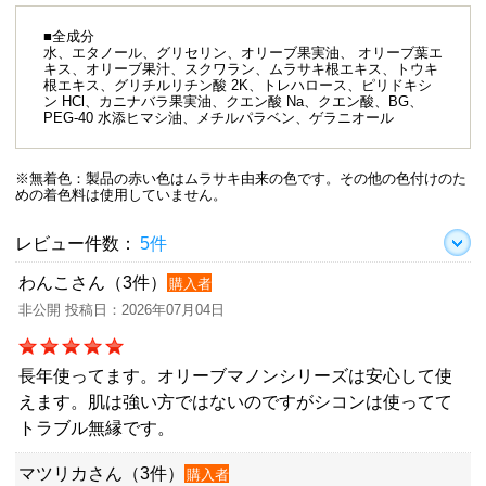
■全成分
水、エタノール、グリセリン、オリーブ果実油、 オリーブ葉エ
キス、オリーブ果汁、スクワラン、ムラサキ根エキス、トウキ
根エキス、グリチルリチン酸 2K、トレハロース、ピリドキシ
ン HCl、カニナバラ果実油、クエン酸 Na、クエン酸、BG、
PEG-40 水添ヒマシ油、メチルパラベン、ゲラニオール
※無着色：製品の赤い色はムラサキ由来の色です。その他の色付けのた
めの着色料は使用していません。
レビュー件数：
5件
わんこさん（3件）
購入者
非公開 投稿日：2026年07月04日
長年使ってます。オリーブマノンシリーズは安心して使
えます。肌は強い方ではないのですがシコンは使ってて
トラブル無縁です。
マツリカさん（3件）
購入者