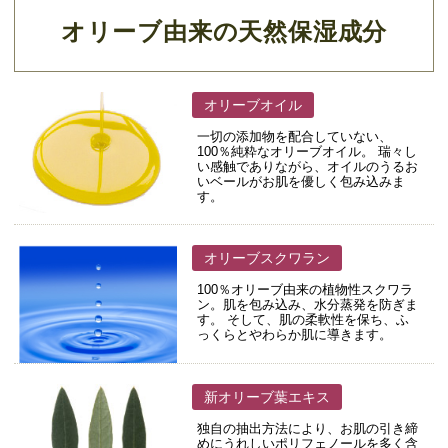
オリーブ由来の天然保湿成分
オリーブオイル
一切の添加物を配合していない、
100％純粋なオリーブオイル。 瑞々し
い感触でありながら、オイルのうるお
いベールがお肌を優しく包み込みま
す。
オリーブスクワラン
100％オリーブ由来の植物性スクワラ
ン。肌を包み込み、水分蒸発を防ぎま
す。 そして、肌の柔軟性を保ち、ふ
っくらとやわらか肌に導きます。
新オリーブ葉エキス
独自の抽出方法により、お肌の引き締
めにうれしいポリフェノールを多く含