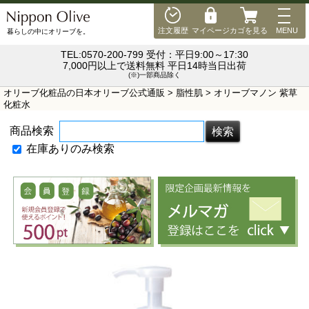
MEN
注文履歴
マイページ
カゴを見る
MENU
暮らしの中にオリーブを。
TEL:0570-200-799 受付：平日9:00～17:30
7,000円以上で送料無料 平日14時当日出荷
(※)一部商品除く
オリーブ化粧品の日本オリーブ公式通販
>
脂性肌
> オリーブマノン 紫草
化粧水
商品検索
在庫ありのみ検索