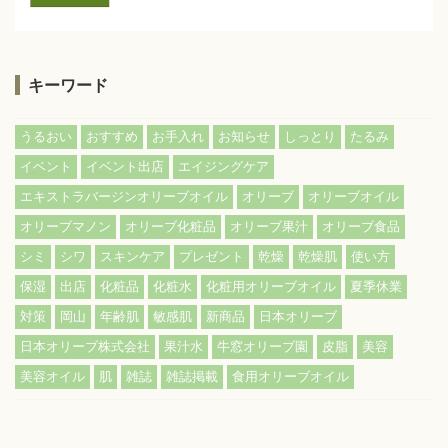
キーワード
うるおい
おすすめ
お手入れ
お知らせ
しっとり
たるみ
イベント
イベント出店
エイジングケア
エキストラバージンオリーブオイル
オリーブ
オリーブオイル
オリーブマノン
オリーブ化粧品
オリーブ果汁
オリーブ食品
シミ
シワ
スキンケア
プレゼント
乾燥
乾燥肌
使い方
保湿
出店
化粧品
化粧水
化粧用オリーブオイル
夏季休業
対策
岡山
年齢肌
敏感肌
新商品
日本オリーブ
日本オリーブ株式会社
果汁水
牛窓オリーブ園
皮脂
美容
美容オイル
肌
雑誌
雑誌掲載
食用オリーブオイル