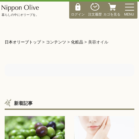
M
E
ログイン
注文履歴
カゴを見る
MENU
暮らしの中にオリーブを。
N
U
日本オリーブトップ
>
コンテンツ
>
化粧品
>
美容オイル
新着記事