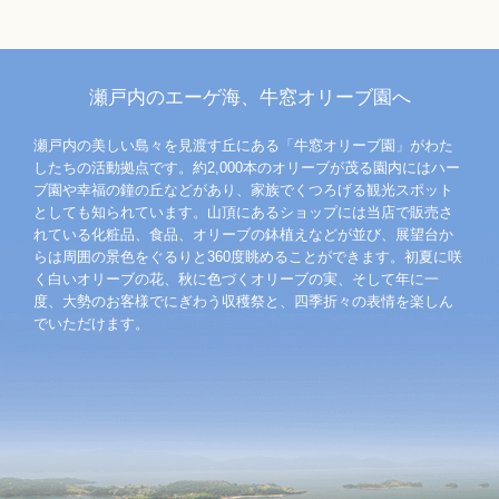
瀬戸内のエーゲ海、牛窓オリーブ園へ
瀬戸内の美しい島々を見渡す丘にある「牛窓オリーブ園」がわた
したちの活動拠点です。約2,000本のオリーブが茂る園内にはハー
ブ園や幸福の鐘の丘などがあり、家族でくつろげる観光スポット
としても知られています。山頂にあるショップには当店で販売さ
れている化粧品、食品、オリーブの鉢植えなどが並び、展望台か
らは周囲の景色をぐるりと360度眺めることができます。初夏に咲
く白いオリーブの花、秋に色づくオリーブの実、そして年に一
度、大勢のお客様でにぎわう収穫祭と、四季折々の表情を楽しん
でいただけます。