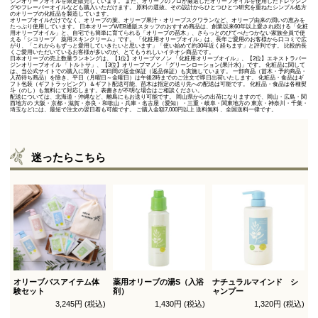
ジンオリーブオイルを限定販売しています。 また、オリーブのプロが厳選したオリーブオイルを使用したドレッシン
グやフレーバーオイルなども購入いただけます。 原料の選抜、その設計からひとつひとつ研究を重ねたシンプル処方
のオリーブの化粧品を製造しています。
オリーブオイルだけでなく、オリーブの葉、オリーブ果汁・オリーブスクワランなど、オリーブ由来の潤いの恵みを
たっぷり使用しています。 日本オリーブWEB通販スタッフのおすすめ商品は、創業以来60年以上愛され続ける「
化粧
用オリーブオイル
」と、自宅でも簡単に育てられる「
オリーブの苗木
」、さらっとのびてべたつかない家族全員で使
える「
シコリーブ 薬用スキンクリーム
」です。 「化粧用オリーブオイル」は、長年ご愛用のお客様から口コミで広
がり、「これからもずっと愛用していきたいと思います」「使い始めて約30年近く経ちます」と評判です。 比較的長
くご愛用いただいているお客様が多いのが、とてもうれしいイチオシ商品です。
日本オリーブの売上数量ランキングは、【1位】オリーブマノン 「
化粧用オリーブオイル
」、【2位】
エキストラバー
ジンオリーブオイル 「トルトサ」
、【3位】
オリーブマノン 「グリーンローション(果汁水)」
です。 化粧品に関して
は、当公式サイトでの購入に限り、
30日間の返金保証（返品保証）
も実施しています。 一部商品（苗木・予約商品・
入荷待ち商品）を除き、平日（月曜日～金曜日）は午後2時までのご注文で即日出荷いたします。 化粧品・食品はギ
フト包装（ギフトラッピング）＆ギフト配送可能、苗木は指定の送り先への配送は可能です。 化粧品・食品は各種熨
斗（のし）も無料にて対応します。表書きが不明な場合はご相談ください。
配送については、北海道・沖縄など、離島にもお送り可能です。 岡山県からの出荷になりますので、岡山・広島・関
西地方の 大阪・京都・滋賀・奈良・和歌山・兵庫・名古屋（愛知）・三重・岐阜・関東地方の 東京・神奈川・千葉・
埼玉などには、最短で注文の翌日着も可能です。 ご購入金額7,000円以上 送料無料 、全国送料一律です。
迷ったらこちら
オリーブバスアイテム体
薬用オリーブの湯S（入浴
ナチュラルマインド シ
験セット
剤）
ャンプー
3,245円 (税込)
1,430円 (税込)
1,320円 (税込)