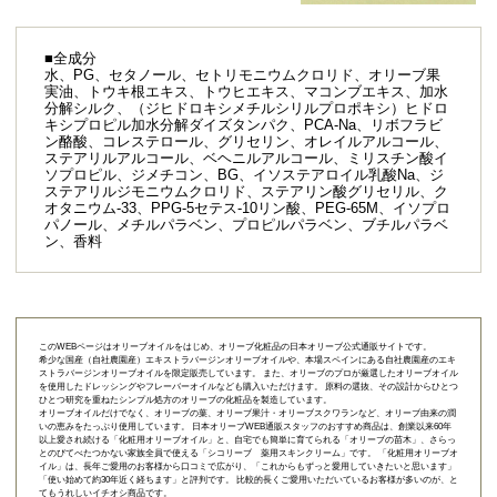
■全成分
水、PG、セタノール、セトリモニウムクロリド、オリーブ果
実油、トウキ根エキス、トウヒエキス、マコンブエキス、加水
分解シルク、（ジヒドロキシメチルシリルプロポキシ）ヒドロ
キシプロピル加水分解ダイズタンパク、PCA-Na、リボフラビ
ン酪酸、コレステロール、グリセリン、オレイルアルコール、
ステアリルアルコール、ベヘニルアルコール、ミリスチン酸イ
ソプロピル、ジメチコン、BG、イソステアロイル乳酸Na、ジ
ステアリルジモニウムクロリド、ステアリン酸グリセリル、ク
オタニウム-33、PPG-5セテス-10リン酸、PEG-65M、イソプロ
パノール、メチルパラベン、プロピルパラベン、ブチルパラベ
ン、香料
このWEBページはオリーブオイルをはじめ、オリーブ化粧品の日本オリーブ公式通販サイトです。
希少な国産（自社農園産）エキストラバージンオリーブオイルや、本場スペインにある自社農園産のエキ
ストラバージンオリーブオイルを限定販売しています。 また、オリーブのプロが厳選したオリーブオイル
を使用したドレッシングやフレーバーオイルなども購入いただけます。 原料の選抜、その設計からひとつ
ひとつ研究を重ねたシンプル処方のオリーブの化粧品を製造しています。
オリーブオイルだけでなく、オリーブの葉、オリーブ果汁・オリーブスクワランなど、オリーブ由来の潤
いの恵みをたっぷり使用しています。 日本オリーブWEB通販スタッフのおすすめ商品は、創業以来60年
以上愛され続ける「
化粧用オリーブオイル
」と、自宅でも簡単に育てられる「
オリーブの苗木
」、さらっ
とのびてべたつかない家族全員で使える「
シコリーブ 薬用スキンクリーム
」です。 「化粧用オリーブオ
イル」は、長年ご愛用のお客様から口コミで広がり、「これからもずっと愛用していきたいと思います」
「使い始めて約30年近く経ちます」と評判です。 比較的長くご愛用いただいているお客様が多いのが、と
てもうれしいイチオシ商品です。