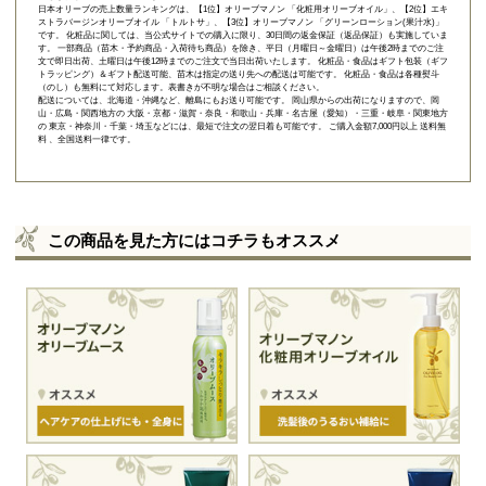
日本オリーブの売上数量ランキングは、【1位】オリーブマノン 「
化粧用オリーブオイル
」、【2位】
エキ
ストラバージンオリーブオイル 「トルトサ」
、【3位】
オリーブマノン 「グリーンローション(果汁水)」
です。 化粧品に関しては、当公式サイトでの購入に限り、
30日間の返金保証（返品保証）
も実施していま
す。 一部商品（苗木・予約商品・入荷待ち商品）を除き、平日（月曜日～金曜日）は午後2時までのご注
文で即日出荷、土曜日は午後12時までのご注文で当日出荷いたします。 化粧品・食品はギフト包装（ギフ
トラッピング）＆ギフト配送可能、苗木は指定の送り先への配送は可能です。 化粧品・食品は各種熨斗
（のし）も無料にて対応します。表書きが不明な場合はご相談ください。
配送については、北海道・沖縄など、離島にもお送り可能です。 岡山県からの出荷になりますので、岡
山・広島・関西地方の 大阪・京都・滋賀・奈良・和歌山・兵庫・名古屋（愛知）・三重・岐阜・関東地方
の 東京・神奈川・千葉・埼玉などには、最短で注文の翌日着も可能です。 ご購入金額7,000円以上 送料無
料 、全国送料一律です。
この商品を見た方にはコチラもオススメ