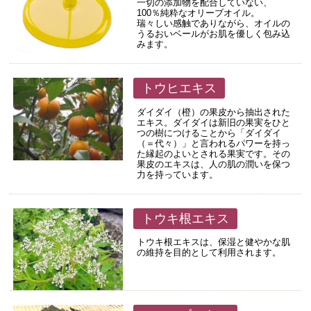
一切の添加物を配合していない、
100％純粋なオリーブオイル。
瑞々しい感触でありながら、オイルの
うるおいベールがお肌を優しく包み込
みます。
トウヒエキス
ダイダイ（橙）の果皮から抽出された
エキス。ダイダイは新旧の果実をひと
つの樹につけることから「ダイダイ
（＝代々）」と言われるパワーを持っ
た縁起のよいとされる果実です。その
果皮のエキスは、人の肌の潤いを保つ
力を持っています。
トウキ根エキス
トウキ根エキスは、保湿と健やかな肌
の維持を目的として利用されます。