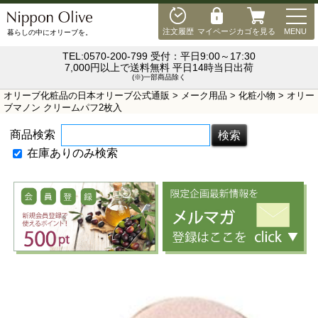
MEN
注文履歴
マイページ
カゴを見る
MENU
暮らしの中にオリーブを。
TEL:0570-200-799 受付：平日9:00～17:30
7,000円以上で送料無料 平日14時当日出荷
(※)一部商品除く
オリーブ化粧品の日本オリーブ公式通販
>
メーク用品
>
化粧小物
> オリー
ブマノン クリームパフ2枚入
商品検索
在庫ありのみ検索