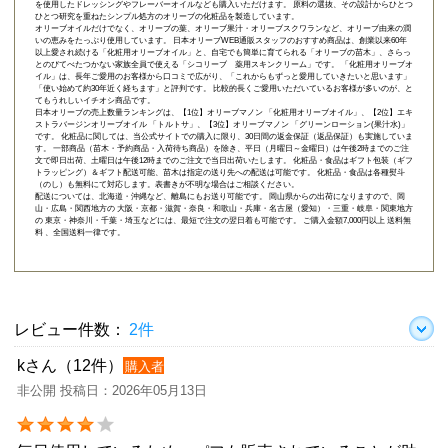
を使用したドレッシングやフレーバーオイルなども購入いただけます。 原料の選抜、その設計からひとつ
ひとつ研究を重ねたシンプル処方のオリーブの化粧品を製造しています。
オリーブオイルだけでなく、オリーブの葉、オリーブ果汁・オリーブスクワランなど、オリーブ由来の潤
いの恵みをたっぷり使用しています。 日本オリーブWEB通販スタッフのおすすめ商品は、創業以来60年
以上愛され続ける「
化粧用オリーブオイル
」と、自宅でも簡単に育てられる「
オリーブの苗木
」、さらっ
とのびてべたつかない家族全員で使える「
シコリーブ 薬用スキンクリーム
」です。 「化粧用オリーブオ
イル」は、長年ご愛用のお客様から口コミで広がり、「これからもずっと愛用していきたいと思います」
「使い始めて約30年近く経ちます」と評判です。 比較的長くご愛用いただいているお客様が多いのが、と
てもうれしいイチオシ商品です。
日本オリーブの売上数量ランキングは、【1位】オリーブマノン 「
化粧用オリーブオイル
」、【2位】
エキ
ストラバージンオリーブオイル 「トルトサ」
、【3位】
オリーブマノン 「グリーンローション(果汁水)」
です。 化粧品に関しては、当公式サイトでの購入に限り、
30日間の返金保証（返品保証）
も実施していま
す。 一部商品（苗木・予約商品・入荷待ち商品）を除き、平日（月曜日～金曜日）は午後2時までのご注
文で即日出荷、土曜日は午後12時までのご注文で当日出荷いたします。 化粧品・食品はギフト包装（ギフ
トラッピング）＆ギフト配送可能、苗木は指定の送り先への配送は可能です。 化粧品・食品は各種熨斗
（のし）も無料にて対応します。表書きが不明な場合はご相談ください。
配送については、北海道・沖縄など、離島にもお送り可能です。 岡山県からの出荷になりますので、岡
山・広島・関西地方の 大阪・京都・滋賀・奈良・和歌山・兵庫・名古屋（愛知）・三重・岐阜・関東地方
の 東京・神奈川・千葉・埼玉などには、最短で注文の翌日着も可能です。 ご購入金額7,000円以上 送料無
料 、全国送料一律です。
レビュー件数：
2件
kさん（12件）
購入者
非公開 投稿日：2026年05月13日