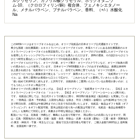
ルグリセリン、カプリル酸グリセリル、ポリクオタニウ
ム-10、（クロロフィリン/銅）複合体、フェノキシエタノー
ル、メチルパラベン、ブチルパラベン、香料、（+/-）水酸化
Na
このWEBページはオリーブオイルをはじめ、オリーブ化粧品の日本オリーブ公式通販サイトです。
希少な国産（自社農園産）エキストラバージンオリーブオイルや、本場スペインにある自社農園産のエキ
ストラバージンオリーブオイルを限定販売しています。 また、オリーブのプロが厳選したオリーブオイル
を使用したドレッシングやフレーバーオイルなども購入いただけます。 原料の選抜、その設計からひとつ
ひとつ研究を重ねたシンプル処方のオリーブの化粧品を製造しています。
オリーブオイルだけでなく、オリーブの葉、オリーブ果汁・オリーブスクワランなど、オリーブ由来の潤
いの恵みをたっぷり使用しています。 日本オリーブWEB通販スタッフのおすすめ商品は、創業以来60年
以上愛され続ける「
化粧用オリーブオイル
」と、自宅でも簡単に育てられる「
オリーブの苗木
」、さらっ
とのびてべたつかない家族全員で使える「
シコリーブ 薬用スキンクリーム
」です。 「化粧用オリーブオ
イル」は、長年ご愛用のお客様から口コミで広がり、「これからもずっと愛用していきたいと思います」
「使い始めて約30年近く経ちます」と評判です。 比較的長くご愛用いただいているお客様が多いのが、と
てもうれしいイチオシ商品です。
日本オリーブの売上数量ランキングは、【1位】オリーブマノン 「
化粧用オリーブオイル
」、【2位】
エキ
ストラバージンオリーブオイル 「トルトサ」
、【3位】
オリーブマノン 「グリーンローション(果汁水)」
です。 化粧品に関しては、当公式サイトでの購入に限り、
30日間の返金保証（返品保証）
も実施していま
す。 一部商品（苗木・予約商品・入荷待ち商品）を除き、平日（月曜日～金曜日）は午後2時までのご注
文で即日出荷、土曜日は午後12時までのご注文で当日出荷いたします。 化粧品・食品はギフト包装（ギフ
トラッピング）＆ギフト配送可能、苗木は指定の送り先への配送は可能です。 化粧品・食品は各種熨斗
（のし）も無料にて対応します。表書きが不明な場合はご相談ください。
配送については、北海道・沖縄など、離島にもお送り可能です。 岡山県からの出荷になりますので、岡
山・広島・関西地方の 大阪・京都・滋賀・奈良・和歌山・兵庫・名古屋（愛知）・三重・岐阜・関東地方
の 東京・神奈川・千葉・埼玉などには、最短で注文の翌日着も可能です。 ご購入金額7,000円以上 送料無
料 、全国送料一律です。