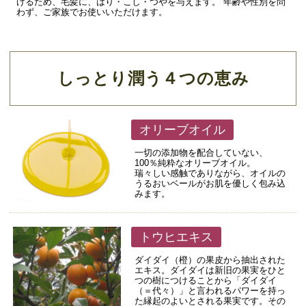
げるため、毛髪に、はり・こし・つやを与えます。 年齢や性別を問
わず、ご家族でお使いいただけます。
しっとり潤う４つの恵み
オリーブオイル
一切の添加物を配合していない、
100％純粋なオリーブオイル。
瑞々しい感触でありながら、オイルの
うるおいベールがお肌を優しく包み込
みます。
トウヒエキス
ダイダイ（橙）の果皮から抽出された
エキス。ダイダイは新旧の果実をひと
つの樹につけることから「ダイダイ
（＝代々）」と言われるパワーを持っ
た縁起のよいとされる果実です。その