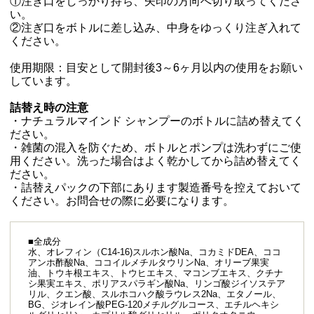
①注ぎ口をしっかり持ち、矢印の方向へ切り取ってくださ
い。
②注ぎ口をボトルに差し込み、中身をゆっくり注ぎ入れて
ください。
使用期限：目安として開封後3～6ヶ月以内の使用をお願い
しています。
詰替え時の注意
・ナチュラルマインド シャンプーのボトルに詰め替えてく
ださい。
・雑菌の混入を防ぐため、ボトルとポンプは洗わずにご使
用ください。洗った場合はよく乾かしてから詰め替えてく
ださい。
・詰替えパックの下部にあります製造番号を控えておいて
ください。お問合せの際に必要になります。
■全成分
水、オレフィン（C14-16)スルホン酸Na、コカミドDEA、ココ
アンホ酢酸Na、ココイルメチルタウリンNa、オリーブ果実
油、トウキ根エキス、トウヒエキス、マコンブエキス、クチナ
シ果実エキス、ポリアスパラギン酸Na、リンゴ酸ジイソステア
リル、クエン酸、スルホコハク酸ラウレス2Na、エタノール、
BG、ジオレイン酸PEG-120メチルグルコース、エチルヘキシ