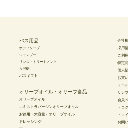
バス用品
会社
採用
ボディソープ
シャンプー
ご利
リンス・トリートメント
特定
入浴剤
個人
バスギフト
お買
メー
オリーブオイル・オリーブ食品
サン
オリーブオイル
会員
エキストラバージンオリーブオイル
・ロ
お徳用（大容量）オリーブオイル
・マ
ドレッシング
お問