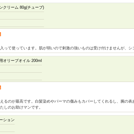
クリーム 80g(チューブ)
者
入って使っています。肌が弱いので刺激の強いものは受け付けませんが、シ
オリーブオイル 200ml
者
えるのが最高です。白髪染めやパーマの傷みもカバーしてくれるし、腕の表
わたしのお助けマンです。
ーション