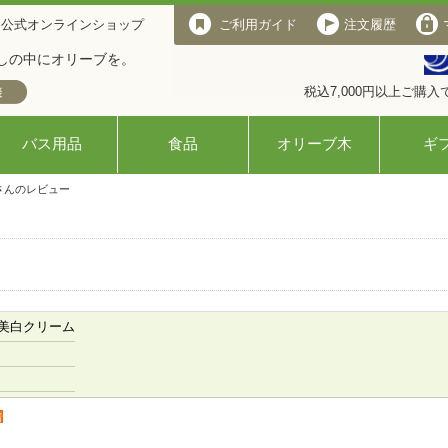
 公式オンラインショップ
ご利用ガイド
注文履歴
しの中にオリーブを。
税込7,000円以上ご購
バス用品
食品
オリーブ木
ギ
さんのレビュー
美白クリーム
者