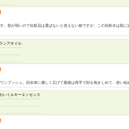
者
す。肌が弱いので化粧品は選ばないと使えない娘ですが、この化粧水は肌に
ラシアオイル
者
ワンプッシュ。顔全体に優しく広げて最後は両手で顔を抱きしめて…使い始
おいミルキーエッセンス
者