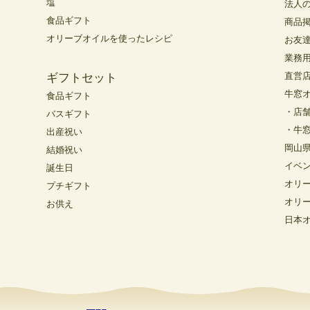
塩
法人
食品ギフト
商品
オリーブオイルを使ったレシピ
お友
業務
直営
ギフトセット
牛窓
食品ギフト
・店
バスギフト
・牛
出産祝い
岡山
結婚祝い
イベ
誕生日
オリ
プチギフト
オリ
お供え
日本