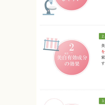
2
美
を
紫
す
3