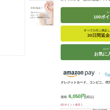
レ
100ポ
すべての方に満足
30日間返
ログ
お気に
クレジットカード、コンビニ、代
6,050円
価格
(税込)
[61ポイント進呈 ]