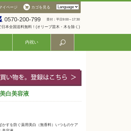
マイページ
カゴを見る
0570-200-799
受付：平日9:00～17:30
入で日本全国送料無料！(オリーブ苗木・木を除く)
内祝い
美白美容液
ばかすを防ぐ薬用美白（無香料）いつものケア
ム美容液