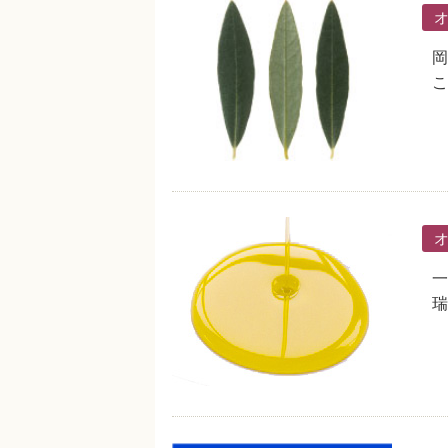
岡
こ
一
瑞