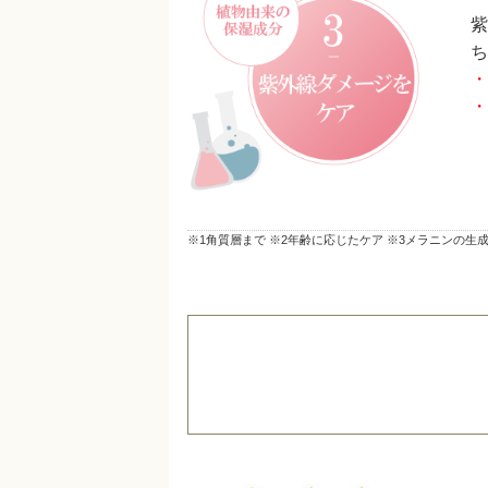
紫
ち
・
・
※1角質層まで ※2年齢に応じたケア ※3メラニンの