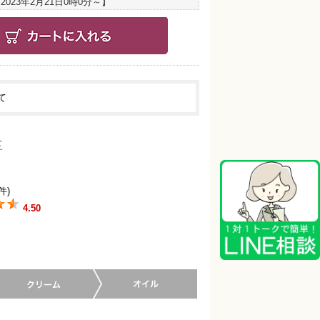
：
2023年2月21日0時0分
～】
て
件)
4.50