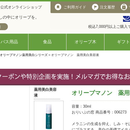
 公式オンラインショップ
ご利用ガイド
注文履歴
しの中にオリーブを。
税込7,000円以上ご購
バス用品
食品
オリーブ木
ギフト
オリーブマノン薬用美白シリーズ
> オリーブマノン 薬用美白美容液
薬用美白美容
オリーブマノン 薬用
液
容量：30ml
おりいぶの窓 商品番号：006273
メラニンの生成を抑え、しみ・そ
にプラスする 美白の基礎アイテ