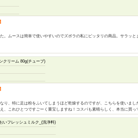
者
た。ムースは簡単で使いやすいのでズボラの私にピッタリの商品。サラッと
クリーム 80g(チューブ)
者
なり、特に足は粉をふいてしまうほど乾燥するのですが、こちらを使いまし
え、これひとつですごーく重宝しますね！コスパも素晴らしく、本当に買っ
いフレッシュミルク_(洗浄料)