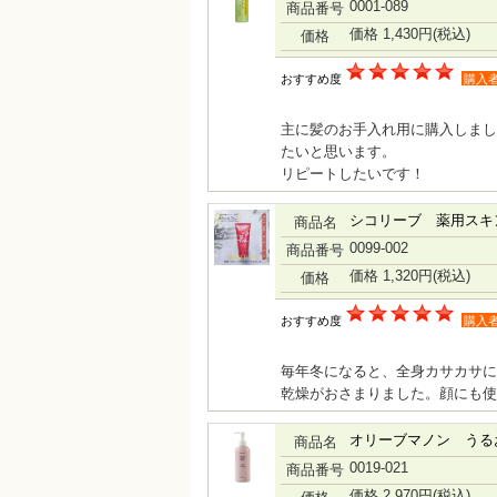
0001-089
商品番号
価格 1,430円
(税込)
価格
おすすめ度
購入
主に髪のお手入れ用に購入しまし
たいと思います。
リピートしたいです！
シコリーブ 薬用スキン
商品名
0099-002
商品番号
価格 1,320円
(税込)
価格
おすすめ度
購入
毎年冬になると、全身カサカサに
乾燥がおさまりました。顔にも使
オリーブマノン うるお
商品名
0019-021
商品番号
価格 2,970円
(税込)