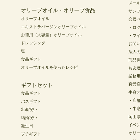
メー
オリーブオイル・オリーブ食品
サン
オリーブオイル
会員
エキストラバージンオリーブオイル
・ロ
お徳用（大容量）オリーブオイル
・マ
ドレッシング
お問
塩
法人
食品ギフト
商品
オリーブオイルを使ったレシピ
お友
業務
直営
ギフトセット
牛窓
食品ギフト
・店
バスギフト
・牛
出産祝い
岡山
結婚祝い
イベ
誕生日
オリ
プチギフト