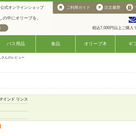
 公式オンラインショップ
ご利用ガイド
注文履歴
しの中にオリーブを。
税込7,000円以上ご購
バス用品
食品
オリーブ木
ギ
んさんのレビュー
マインド リンス
者