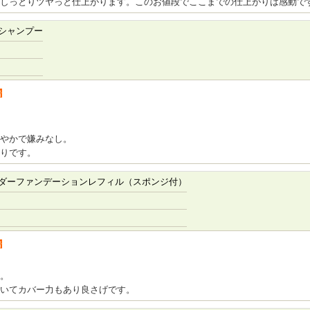
しっとりツヤっと仕上がります。このお値段でここまでの仕上がりは感動で
シャンプー
者
やかで嫌みなし。
りです。
ダーファンデーションレフィル（スポンジ付）
者
。
いてカバー力もあり良さげです。