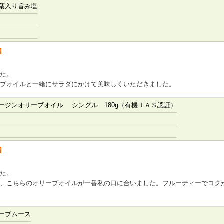
葉入り旨み塩
者
た。
ブオイルと一緒にサラダにかけて美味しくいただきました。
ージンオリーブオイル シングル 180g（有機ＪＡＳ認証）
者
た。
、こちらのオリーブオイルが一番私の口に合いました。フルーティーでコク
ーブムース