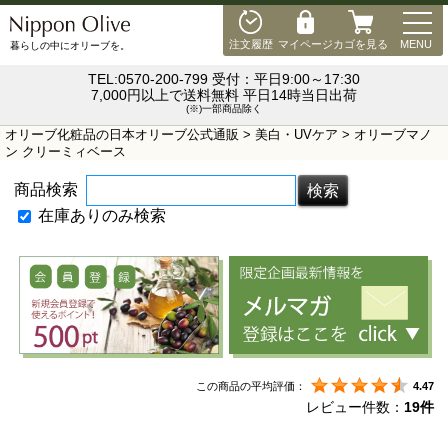
MEN
注文履歴
マイページ
カゴを見る
MENU
暮らしの中にオリーブを。
TEL:0570-200-799 受付：平日9:00～17:30
7,000円以上で送料無料 平日14時当日出荷
(※)一部商品除く
オリーブ化粧品の日本オリーブ公式通販
>
美白・UVケア
> オリーブマノ
ン クリーミィベース
商品検索
在庫ありのみ検索
この商品の平均評価：
4.47
レビュー件数：
19件