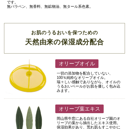
です。
無パラベン、無香料、無鉱物油、無タール系色素。
お肌のうるおいを保つための
天然由来の保湿成分配合
オリーブオイル
一切の添加物を配合していない、
100％純粋なオリーブオイル。
瑞々しい感触でありながら、オイルの
うるおいベールがお肌を優しく包み込
みます。
オリーブ葉エキス
岡山県牛窓にある自社オリーブ園のオ
リーブの葉から抽出したエキス使用。
保湿効果があり、荒れ肌もすこやかに