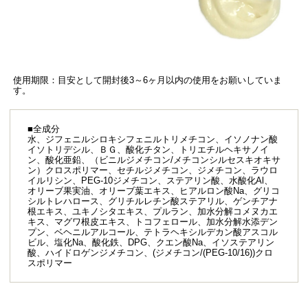
使用期限：目安として開封後3～6ヶ月以内の使用をお願いしていま
す。
■全成分
水、ジフェニルシロキシフェニルトリメチコン、イソノナン酸
イソトリデシル、ＢＧ、酸化チタン、トリエチルヘキサノイ
ン、酸化亜鉛、（ビニルジメチコン/メチコンシルセスキオキサ
ン）クロスポリマー、セチルジメチコン、ジメチコン、ラウロ
イルリシン、PEG-10ジメチコン、ステアリン酸、水酸化Al、
オリーブ果実油、オリーブ葉エキス、ヒアルロン酸Na、グリコ
シルトレハロース、グリチルレチン酸ステアリル、ゲンチアナ
根エキス、ユキノシタエキス、プルラン、加水分解コメヌカエ
キス、マグワ根皮エキス、トコフェロール、加水分解水添デン
プン、ベヘニルアルコール、テトラヘキシルデカン酸アスコル
ビル、塩化Na、酸化鉄、DPG、クエン酸Na、イソステアリン
酸、ハイドロゲンジメチコン、(ジメチコン/(PEG-10/16))クロ
スポリマー