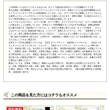
このWEBページはオリーブオイルをはじめ、オリーブ化粧品の日本オリーブ公式通販サイトです。
希少な国産（自社農園産）エキストラバージンオリーブオイルや、本場スペインにある自社農園産のエキ
ストラバージンオリーブオイルを限定販売しています。 また、オリーブのプロが厳選したオリーブオイル
を使用したドレッシングやフレーバーオイルなども購入いただけます。 原料の選抜、その設計からひとつ
ひとつ研究を重ねたシンプル処方のオリーブの化粧品を製造しています。
オリーブオイルだけでなく、オリーブの葉、オリーブ果汁・オリーブスクワランなど、オリーブ由来の潤
いの恵みをたっぷり使用しています。 日本オリーブWEB通販スタッフのおすすめ商品は、創業以来60年
以上愛され続ける「
化粧用オリーブオイル
」と、自宅でも簡単に育てられる「
オリーブの苗木
」、さらっ
とのびてべたつかない家族全員で使える「
シコリーブ 薬用スキンクリーム
」です。 「化粧用オリーブオ
イル」は、長年ご愛用のお客様から口コミで広がり、「これからもずっと愛用していきたいと思います」
「使い始めて約30年近く経ちます」と評判です。 比較的長くご愛用いただいているお客様が多いのが、と
てもうれしいイチオシ商品です。
日本オリーブの売上数量ランキングは、【1位】オリーブマノン 「
化粧用オリーブオイル
」、【2位】
エキ
ストラバージンオリーブオイル 「トルトサ」
、【3位】
オリーブマノン 「グリーンローション(果汁水)」
です。 化粧品に関しては、当公式サイトでの購入に限り、
30日間の返金保証（返品保証）
も実施していま
す。 一部商品（苗木・予約商品・入荷待ち商品）を除き、平日（月曜日～金曜日）は午後2時までのご注
文で即日出荷いたします。 化粧品・食品はギフト包装（ギフトラッピング）＆ギフト配送可能、苗木は指
定の送り先への配送は可能です。 化粧品・食品は各種熨斗（のし）も無料にて対応します。表書きが不明
な場合はご相談ください。
配送については、北海道・沖縄など、離島にもお送り可能です。 岡山県からの出荷になりますので、岡
山・広島・関西地方の 大阪・京都・滋賀・奈良・和歌山・兵庫・名古屋（愛知）・三重・岐阜・関東地方
の 東京・神奈川・千葉・埼玉などには、最短で注文の翌日着も可能です。 ご購入金額7,000円以上 送料無
料 、全国送料一律です。
この商品を見た方にはコチラもオススメ