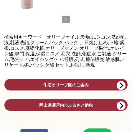
1
検索用キーワード オリーブオイル,乾燥肌,シコン,洗顔乳
液,乳液洗顔,クリームパック,パック,、日焼け止め,下地,紫
根,コスメ,基礎化粧,オリーブマノン,オリーブ果汁,,オレイ
ン酸,専門,保湿,保湿コスメ,毛穴,洗顔,化粧水,こ乳液,クリー
ム,毛穴ケア,エイジングケア,通販,公式,通信販売,敏感肌,デ
リケート,冬,パック,体験セット,お試し,新規
牛窓オリーブ園のご案内
岡山県瀬戸内市ふるさと納税