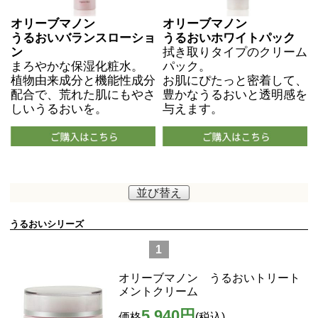
オリーブマノン
オリーブマノン
うるおいバランスローショ
うるおいホワイトパック
ン
拭き取りタイプのクリーム
まろやかな保湿化粧水。
パック。
植物由来成分と機能性成分
お肌にぴたっと密着して、
配合で、荒れた肌にもやさ
豊かなうるおいと透明感を
しいうるおいを。
与えます。
並び替え
うるおいシリーズ
1
オリーブマノン うるおいトリート
メントクリーム
5,940円
価格
(税込)