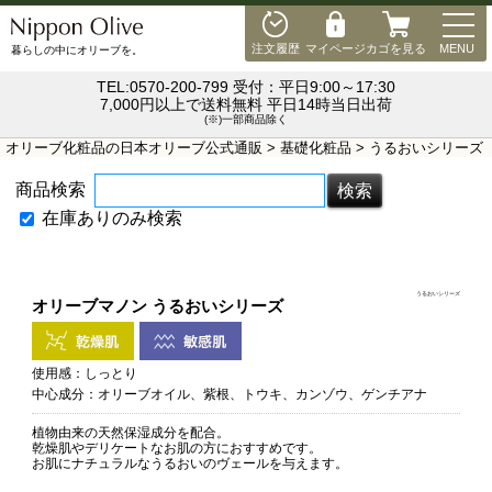
MEN
注文履歴
マイページ
カゴを見る
MENU
暮らしの中にオリーブを。
TEL:0570-200-799 受付：平日9:00～17:30
7,000円以上で送料無料 平日14時当日出荷
(※)一部商品除く
オリーブ化粧品の日本オリーブ公式通販
>
基礎化粧品
> うるおいシリーズ
商品検索
在庫ありのみ検索
うるおいシリーズ
オリーブマノン うるおいシリーズ
使用感：しっとり
中心成分：オリーブオイル、紫根、トウキ、カンゾウ、ゲンチアナ
植物由来の天然保湿成分を配合。
乾燥肌やデリケートなお肌の方におすすめです。
お肌にナチュラルなうるおいのヴェールを与えます。