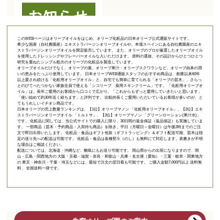
このWEBページはオリーブオイルをはじめ、オリーブ化粧品の日本オリーブ公式通販サイトです。
希少な国産（自社農園産）エキストラバージンオリーブオイルや、本場スペインにある自社農園産のエキ
ストラバージンオリーブオイルを限定販売しています。 また、オリーブのプロが厳選したオリーブオイル
を使用したドレッシングやフレーバーオイルな入いただけます。 原料の選抜、その設計からひとつひとつ
研究を重ねたシンプル処方のオリーブの化粧品を製造しています。
オリーブオイルだけでなく、オリーブの葉、オリーブ果汁・オリーブスクワランなど、オリーブ由来の潤
いの恵みをたっぷり使用しています。 日本オリーブWEB通販スタッフのおすすめ商品は、創業以来60年
以上愛され続ける「
化粧用オリーブオイル
」と、自宅でも簡単に育てられる「
オリーブの苗木
」、さらっ
とのびてべたつかない家族全員で使える「
シコリーブ 薬用スキンクリーム
」です。 「化粧用オリーブオ
イル」は、長年ご愛用のお客様から口コミで広がり、「これからもずっと愛用していきたいと思います」
「使い始めて約30年近く経ちます」と評判です。 比較的長くご愛用いただいているお客様が多いのが、と
てもうれしいイチオシ商品です。
日本オリーブの売上数量ランキングは、【1位】オリーブマノン 「
化粧用オリーブオイル
」、【2位】
エキ
ストラバージンオリーブオイル 「トルトサ」
、【3位】
オリーブマノン 「グリーンローション(果汁水)」
です。 化粧品に関しては、当公式サイトでの購入に限り、
30日間の返金保証（返品保証）
も実施していま
す。 一部商品（苗木・予約商品・入荷待ち商品）を除き、平日（月曜日～金曜日）は午後2時までのご注
文で即日出荷いたします。 化粧品・食品はギフト包装（ギフトラッピング）＆ギフト配送可能、苗木は指
定の送り先への配送は可能です。 化粧品・食品は各種熨斗（のし）も無料にて対応します。表書きが不明
な場合はご相談ください。
配送については、北海道・沖縄など、離島にもお送り可能です。 岡山県からの出荷になりますので、岡
山・広島・関西地方の 大阪・京都・滋賀・奈良・和歌山・兵庫・名古屋（愛知）・三重・岐阜・関東地方
の 東京・神奈川・千葉・埼玉などには、最短で注文の翌日着も可能です。 ご購入金額7,000円以上 送料無
料 、全国送料一律です。