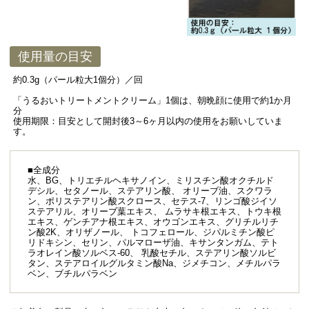
使用量の目安
約0.3g（パール粒大1個分）／回
「うるおいトリートメントクリーム」1個は、朝晩顔に使用で約1か月
分
使用期限：目安として開封後3～6ヶ月以内の使用をお願いしていま
す。
■全成分
水、BG、トリエチルヘキサノイン、ミリスチン酸オクチルド
デシル、セタノール、ステアリン酸、 オリーブ油、スクワラ
ン、ポリステアリン酸スクロース、セテス-7、リンゴ酸ジイソ
ステアリル、オリーブ葉エキス、 ムラサキ根エキス、トウキ根
エキス、ゲンチアナ根エキス、オウゴンエキス、グリチルリチ
ン酸2K、オリザノール、 トコフェロール、ジパルミチン酸ピ
リドキシン、セリン、パルマローザ油、キサンタンガム、テト
ラオレイン酸ソルベス-60、 乳酸セチル、ステアリン酸ソルビ
タン、ステアロイルグルタミン酸Na、ジメチコン、メチルパラ
ベン、ブチルパラベン