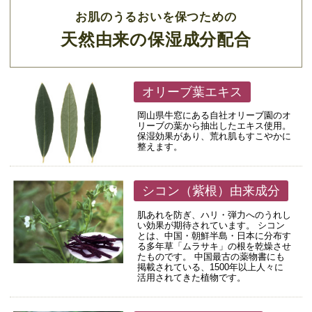
お肌のうるおいを保つための
天然由来の保湿成分配合
オリーブ葉エキス
岡山県牛窓にある自社オリーブ園のオ
リーブの葉から抽出したエキス使用。
保湿効果があり、荒れ肌もすこやかに
整えます。
シコン（紫根）由来成分
肌あれを防ぎ、ハリ・弾力へのうれし
い効果が期待されています。 シコン
とは、中国・朝鮮半島・日本に分布す
る多年草「ムラサキ」の根を乾燥させ
たものです。 中国最古の薬物書にも
掲載されている、1500年以上人々に
活用されてきた植物です。