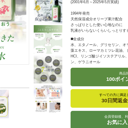
(2001年6月～2025年5月実績)
1994年発売
天然保湿成分オリーブ果汁配合
さっぱりとした使い心地なのに
乳液がいらないくらいしっとりす
◼️全成分
水、エタノール、グリセリン、オ
藻エキス、ローマカミツレ花油、
HCI、リンゴ酸ジイソステアリル
ン、ゲラニオール
商品
100ポ
すべての方に満足
30日間返
会員登録後、
お気に入