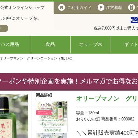
 公式オンラインショップ
ご利用ガイド
注文履歴
しの中にオリーブを。
税込7,000円以上ご購
バス用品
食品
オリーブ木
ギフト
 オリーブマノン グリーンローション（果汁水）
商品詳細
オリーブマノン グリ
容量：180ml
おりいぶの窓 商品番号：003982
＼＼累計販売実績400万