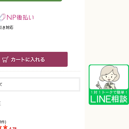
引き対応
て
8件)
4.78