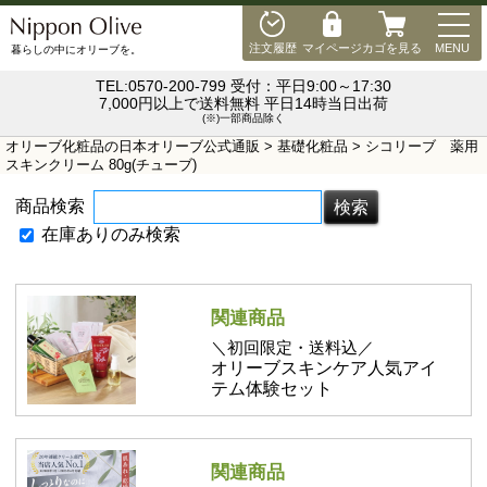
MEN
注文履歴
マイページ
カゴを見る
MENU
暮らしの中にオリーブを。
TEL:0570-200-799 受付：平日9:00～17:30
7,000円以上で送料無料 平日14時当日出荷
(※)一部商品除く
オリーブ化粧品の日本オリーブ公式通販
>
基礎化粧品
> シコリーブ 薬用
スキンクリーム 80g(チューブ)
商品検索
在庫ありのみ検索
関連商品
＼初回限定・送料込／
オリーブスキンケア人気アイ
テム体験セット
関連商品