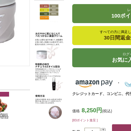
レ
100ポ
すべての方に満足
30日間返
ログ
お気に
クレジットカード、コンビニ、代
8,250円
価格
(税込)
[83ポイント進呈 ]