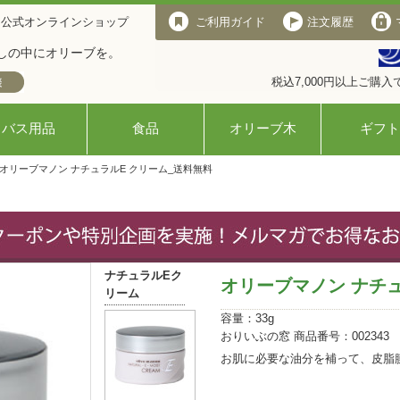
 公式オンラインショップ
ご利用ガイド
注文履歴
しの中にオリーブを。
税込7,000円以上ご購
バス用品
食品
オリーブ木
ギフト
 オリーブマノン ナチュラルE クリーム_送料無料
ナチュラルEク
オリーブマノン ナチュ
リーム
容量：33g
おりいぶの窓 商品番号：002343
お肌に必要な油分を補って、皮脂