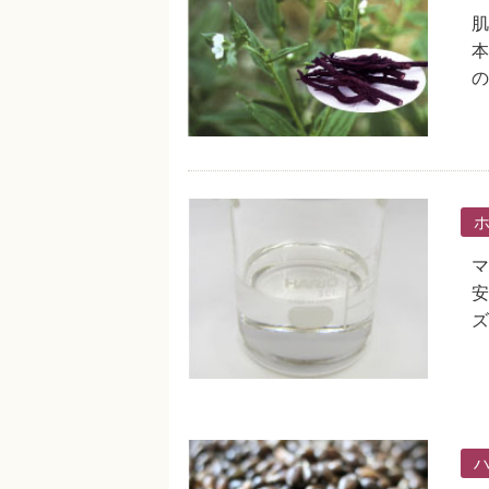
肌
本
の
マ
安
ズ