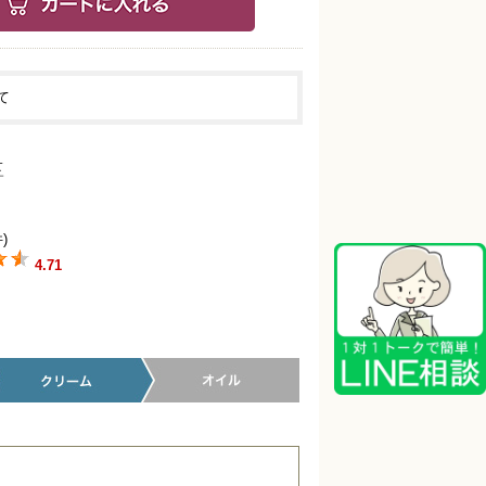
て
)
4.71